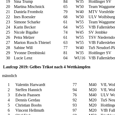
19
Sina Trump
84
W35
Hoitlinger SV
20
Martina Mischnick
65
W50
Team Waggume
21
Daniela Fromholz
79
W40
MTV Vorsfelde
22
Ines Roessler
68
W50
ULV Wolfsburg
23
Simone Scharke
61
W55
Team Waggume
24
Karin Becker
64
W55
VfB Fallerslebe
25
Nicole Bigalke
74
W45
SV Jembke
26
Petra Melzer
61
W55
TSV Niederndo
27
Marion Rusch-Thienel
63
W55
VfB Fallerslebe
28
Sabine Will
77
W40
TuS Neudorf-Pl
29
Yvonne Dembinski
81
W35
Hoitlinger SV
30
Lucie Lenz
04
WU16
VfB Fallerslebe
Laufcup 2019: Gelbes Trikot nach 4 Wettkämpfen
männlich
1
Valentin Harwardt
77
M40
VfL Wol
2
Steffen Hannich
94
M20
VfL Wol
3
Edwin Paassen
76
M40
ULV Wol
4
Dennis Gerdau
92
M20
TuS Neud
5
Christian Boohs
93
M20
Hoitling
6
Vincent Hellmuth
97
M20
VfB Fall