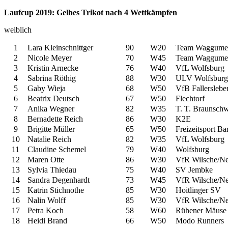
Laufcup 2019: Gelbes Trikot nach 4 Wettkämpfen
weiblich
1
Lara Kleinschnittger
90
W20
Team Waggume
2
Nicole Meyer
70
W45
Team Waggume
3
Kristin Arnecke
76
W40
VfL Wolfsburg
4
Sabrina Röthig
88
W30
ULV Wolfsburg
5
Gaby Wieja
68
W50
VfB Fallerslebe
6
Beatrix Deutsch
67
W50
Flechtorf
7
Anika Wegner
82
W35
T. T. Braunsch
8
Bernadette Reich
86
W30
K2E
9
Brigitte Müller
65
W50
Freizeitsport B
10
Natalie Reich
82
W35
VfL Wolfsburg
11
Claudine Schemel
79
W40
Wolfsburg
12
Maren Otte
86
W30
VfR Wilsche/N
13
Sylvia Thiedau
75
W40
SV Jembke
14
Sandra Degenhardt
73
W45
VfR Wilsche/N
15
Katrin Stichnothe
85
W30
Hoitlinger SV
16
Nalin Wolff
85
W30
VfR Wilsche/N
17
Petra Koch
58
W60
Rühener Mäuse
18
Heidi Brand
66
W50
Modo Runners