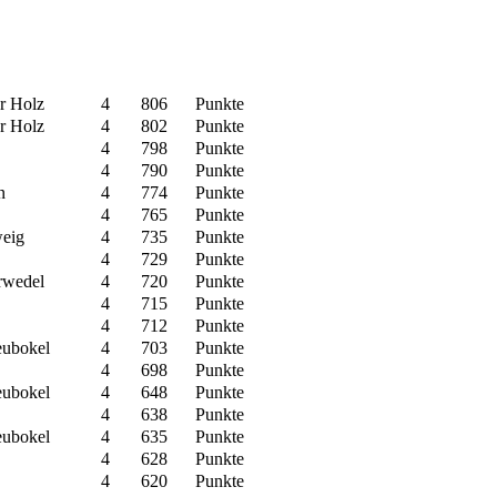
r Holz
4
806
Punkte
r Holz
4
802
Punkte
4
798
Punkte
4
790
Punkte
n
4
774
Punkte
4
765
Punkte
weig
4
735
Punkte
4
729
Punkte
arwedel
4
720
Punkte
4
715
Punkte
4
712
Punkte
eubokel
4
703
Punkte
4
698
Punkte
eubokel
4
648
Punkte
4
638
Punkte
eubokel
4
635
Punkte
4
628
Punkte
4
620
Punkte