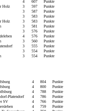
4
607
Punkte
r Holz
3
597
Punkte
3
587
Punkte
3
583
Punkte
r Holz
3
583
Punkte
n
3
581
Punkte
3
576
Punkte
deleben
4
576
Punkte
n
3
560
Punkte
atendorf
3
555
Punkte
3
554
Punkte
n
3
554
Punkte
fsburg
4
804
Punkte
fsburg
4
800
Punkte
fsburg
4
788
Punkte
orf-Platendorf
4
786
Punkte
er SV
4
766
Punkte
ersleben
4
759
Punkte