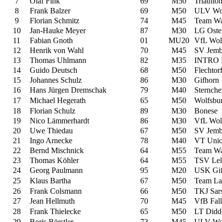
7
Olaf Fink
69
M50
Triathlo
8
Frank Balzer
69
M50
ULV Wol
9
Florian Schmitz
74
M45
Team Wa
10
Jan-Hauke Meyer
87
M30
LG Oste
11
Fabian Gnoth
01
MU20
VfL Wol
12
Henrik von Wahl
70
M45
SV Jem
13
Thomas Uhlmann
82
M35
INTRO 
14
Guido Deutsch
68
M50
Flechtor
15
Johannes Schulz
86
M30
Gifhorn
16
Hans Jürgen Dremschak
79
M40
Sternch
17
Michael Hegerath
65
M50
Wolfsbu
18
Florian Schulz
89
M30
Bonese
19
Nico Lämmerhardt
86
M30
VfL Wol
20
Uwe Thiedau
67
M50
SV Jem
21
Ingo Arnecke
78
M40
VT Unio
22
Bernd Mischnick
64
M55
Team Wa
23
Thomas Köhler
64
M55
TSV Le
24
Georg Paulmann
95
M20
USK Gif
25
Klaus Bartha
67
M50
Team Lau
26
Frank Colsmann
66
M50
TKJ Sars
27
Jean Hellmuth
70
M45
VfB Fall
28
Frank Thielecke
65
M50
LT Didd
29
Boris Börstler
73
M45
ULV Wol