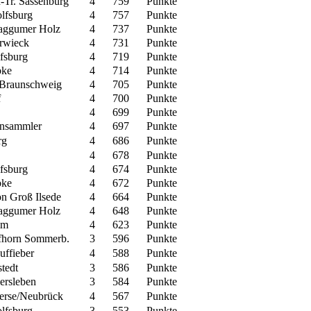
n-Tr. Sassenburg
4
759
Punkte
fsburg
4
757
Punkte
ggumer Holz
4
737
Punkte
rwieck
4
731
Punkte
fsburg
4
719
Punkte
bke
4
714
Punkte
Braunschweig
4
705
Punkte
f
4
700
Punkte
4
699
Punkte
ensammler
4
697
Punkte
rg
4
686
Punkte
4
678
Punkte
fsburg
4
674
Punkte
bke
4
672
Punkte
n Groß Ilsede
4
664
Punkte
ggumer Holz
4
648
Punkte
lm
4
623
Punkte
horn Sommerb.
3
596
Punkte
ffieber
4
588
Punkte
tedt
3
586
Punkte
ersleben
3
584
Punkte
erse/Neubrück
4
567
Punkte
fsburg
3
553
Punkte