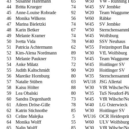
43
Susanne Hafemann
65
W50
VW - Running 
44
Britta Krueger
74
W45
SV Jembke
45
Anne-Louise Robrade
92
W20
Team Waggume
46
Monika Wilkens
56
W60
Räbke
47
Marina Bieletzki
74
W45
SV Jembke
48
Karin Betker
67
W50
Sternchensamml
49
Melanie Kramer
74
W45
Wolfsburg
50
Ivetta Vida
78
W40
SSV Neuhaus
51
Patricia Achtermann
62
W55
Freizeitsport B
52
Kim-Alena Nordmann
89
W30
VfL Wolfsburg
53
Melanie Paukner
73
W45
Team Waggume
54
Anke Milatz
72
W45
Hoitlinger SV
55
Judith Kaltschmidt
90
W20
Hoitlinger SV
56
Mareike Hornburg
80
W35
Sternchensamml
57
Natalie Stüben
03
WU18
JSG Allertal
58
Kaisu Hölter
88
W30
VfR Wilsche/N
59
Lea Obalski
80
W35
TuS Neudorf-Pl
60
Sandra Degenhardt
73
W45
VfR Wilsche/N
61
Aileen Dröse-Gille
78
W40
LG Osterwieck
62
Katrin Stichnothe
85
W30
Hoitlinger SV
63
Celine Malejka
5
WU16
OCR Heidesprin
64
Monika Wolff
55
W60
ULV Wolfsburg
65
Nalin Wolff
85
W30
VfR Wilsche/N