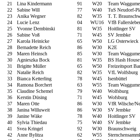
21
Lina Kindermann
91
W20
Team Waggume
22
Sabine Will
77
W40
TuS Neudorf-Pl
23
Anika Wegner
82
W35
T. T. Braunsch
24
Lucie Lenz
04
WU16
VfB Fallerslebe
25
Yvonne Dembinski
81
W35
Hoitlinger SV
26
Sabine Voß
71
W45
SV Jembke
27
Karola Heinicke
65
W50
LG Osterwieck
28
Bernadette Reich
86
W30
K2E
29
Maren Heinsch
85
W30
Team Waggume
30
Agnieszka Bock
81
W35
BS Hash House 
31
Brigitte Müller
65
W50
Freizeitsport B
32
Natalie Reich
82
W35
VfL Wolfsburg
33
Bianca Ketterling
78
W45
Isenbüttel
34
Ramona Borchert
63
W55
Team Waggume
35
Claudine Schemel
79
W40
Wolfsburg
36
Kerstin Düsing
71
W45
Wofsburg
37
Maren Otte
86
W30
VfR Wilsche/N
38
Janina Willuweit
86
W30
SV Jembke
39
Janine Wäke
78
W40
Hoitlinger SV
40
Sylvia Thiedau
75
W40
SV Jembke
41
Svea Kringel
92
W30
Braunschweig
42
Anne Bylitza
62
W55
Sternchensamml