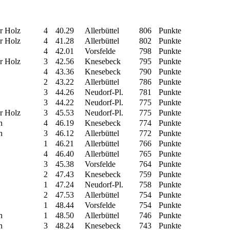
r Holz
4
40.29
Allerbüttel
806
Punkte
r Holz
4
41.28
Allerbüttel
802
Punkte
4
42.01
Vorsfelde
798
Punkte
r Holz
3
42.56
Knesebeck
795
Punkte
4
43.36
Knesebeck
790
Punkte
2
43.22
Allerbüttel
786
Punkte
3
44.26
Neudorf-Pl.
781
Punkte
3
44.22
Neudorf-Pl.
775
Punkte
r Holz
3
45.53
Neudorf-Pl.
775
Punkte
n
4
46.19
Knesebeck
774
Punkte
n
3
46.12
Allerbüttel
772
Punkte
1
46.21
Allerbüttel
766
Punkte
4
46.40
Allerbüttel
765
Punkte
3
45.38
Vorsfelde
764
Punkte
2
47.43
Knesebeck
759
Punkte
1
47.24
Neudorf-Pl.
758
Punkte
2
47.53
Allerbüttel
754
Punkte
1
48.44
Vorsfelde
754
Punkte
n
1
48.50
Allerbüttel
746
Punkte
n
3
48.24
Knesebeck
743
Punkte