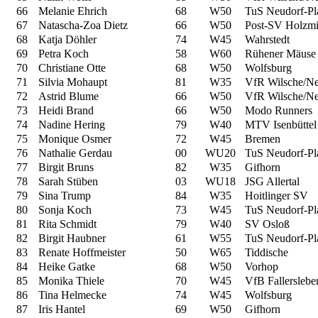
66
Melanie Ehrich
68
W50
TuS Neudorf-Pl
67
Natascha-Zoa Dietz
66
W50
Post-SV Holzm
68
Katja Döhler
74
W45
Wahrstedt
69
Petra Koch
58
W60
Rühener Mäuse
70
Christiane Otte
68
W50
Wolfsburg
71
Silvia Mohaupt
81
W35
VfR Wilsche/N
72
Astrid Blume
66
W50
VfR Wilsche/N
73
Heidi Brand
66
W50
Modo Runners
74
Nadine Hering
79
W40
MTV Isenbüttel
75
Monique Osmer
72
W45
Bremen
76
Nathalie Gerdau
00
WU20
TuS Neudorf-Pl
77
Birgit Bruns
82
W35
Gifhorn
78
Sarah Stüben
03
WU18
JSG Allertal
79
Sina Trump
84
W35
Hoitlinger SV
80
Sonja Koch
73
W45
TuS Neudorf-Pl
81
Rita Schmidt
79
W40
SV Osloß
82
Birgit Haubner
61
W55
TuS Neudorf-Pl
83
Renate Hoffmeister
50
W65
Tiddische
84
Heike Gatke
68
W50
Vorhop
85
Monika Thiele
70
W45
VfB Fallerslebe
86
Tina Helmecke
74
W45
Wolfsburg
87
Iris Hantel
69
W50
Gifhorn