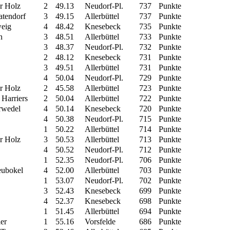
r Holz
2
49.13
Neudorf-Pl.
737
Punkte
atendorf
3
49.15
Allerbüttel
737
Punkte
weig
4
48.42
Knesebeck
735
Punkte
n
3
48.51
Allerbüttel
733
Punkte
3
48.37
Neudorf-Pl.
732
Punkte
2
48.12
Knesebeck
731
Punkte
3
49.51
Allerbüttel
731
Punkte
4
50.04
Neudorf-Pl.
729
Punkte
r Holz
2
45.58
Allerbüttel
723
Punkte
Harriers
2
50.04
Allerbüttel
722
Punkte
arwedel
4
50.14
Knesebeck
720
Punkte
4
50.38
Neudorf-Pl.
715
Punkte
1
50.22
Allerbüttel
714
Punkte
r Holz
3
50.53
Allerbüttel
713
Punkte
4
50.52
Neudorf-Pl.
712
Punkte
1
52.35
Neudorf-Pl.
706
Punkte
eubokel
4
52.00
Allerbüttel
703
Punkte
1
53.07
Neudorf-Pl.
702
Punkte
3
52.43
Knesebeck
699
Punkte
4
52.37
Knesebeck
698
Punkte
1
51.45
Allerbüttel
694
Punkte
er
1
55.16
Vorsfelde
686
Punkte