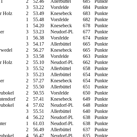
IT
2
52.46
Allerbüttel
685
Punkte
3
53.22
Vorsfelde
684
Punkte
r Holz
2
53.49
Knesebeck
683
Punkte
1
55.48
Vorsfelde
682
Punkte
1
54.20
Knesebeck
678
Punkte
er
3
53.23
Neudorf-Pl.
677
Punkte
1
56.38
Vorsfelde
674
Punkte
3
54.17
Allerbüttel
665
Punkte
arwedel
2
56.27
Knesebeck
665
Punkte
3
53.58
Vorsfelde
663
Punkte
r Holz
2
55.10
Neudorf-Pl.
662
Punkte
3
55.52
Allerbüttel
658
Punkte
3
55.23
Allerbüttel
654
Punkte
er
2
57.27
Knesebeck
654
Punkte
2
55.50
Allerbüttel
651
Punkte
eubokel
2
50.55
Vorsfelde
650
Punkte
atendorf
2
57.41
Knesebeck
649
Punkte
eubokel
4
57.02
Neudorf-Pl.
648
Punkte
3
55.51
Allerbüttel
640
Punkte
4
56.22
Neudorf-Pl.
638
Punkte
ter
1
61.03
Neudorf-Pl.
638
Punkte
2
56.49
Allerbüttel
637
Punkte
eubokel
4
56.47
Neudorf-Pl.
635
Punkte