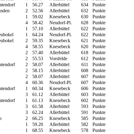
atendorf
1
56.27
Allerbüttel
634
Punkte
inden
2
52.56
Allerbüttel
632
Punkte
1
59.02
Knesebeck
630
Punkte
4
58.42
Neudorf-Pl.
628
Punkte
1
57.10
Allerbüttel
622
Punkte
eubokel
1
64.24
Neudorf-Pl.
622
Punkte
eubokel
2
59.35
Knesebeck
621
Punkte
4
58.55
Knesebeck
620
Punkte
2
57.40
Allerbüttel
618
Punkte
2
55.53
Vorsfelde
612
Punkte
atendorf
2
58.07
Allerbüttel
611
Punkte
2
58.15
Allerbüttel
608
Punkte
2
58.07
Allerbüttel
607
Punkte
4
60.36
Neudorf-Pl.
607
Punkte
atendorf
1
60.34
Knesebeck
606
Punkte
3
61.12
Allerbüttel
603
Punkte
atendorf
1
61.13
Knesebeck
602
Punkte
3
61.58
Allerbüttel
593
Punkte
3
62.24
Allerbüttel
591
Punkte
n
2
66.25
Knesebeck
585
Punkte
1
59.20
Allerbüttel
582
Punkte
1
68.55
Knesebeck
578
Punkte