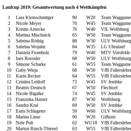
Laufcup 2019: Gesamtwertung nach 4 Wettkämpfen
1
Lara Kleinschnittger
90
W20
Team Waggume
2
Nicole Meyer
70
W45
Team Waggume
3
Kristin Arnecke
76
W40
VfL Wolfsburg
4
Martina Mischnick
65
W50
Team Waggume
5
Sabrina Röthig
88
W30
ULV Wolfsburg
6
Sabrina Wojahn
84
W35
LG Ultralauf
7
Daniela Fromholz
79
W40
MTV Vorsfelde
8
Ines Roessler
68
W50
ULV Wolfsburg
9
Simone Scharke
61
W55
Team Waggume
10
Gaby Wieja
68
W50
VfB Fallerslebe
11
Karin Becker
64
W55
VfB Fallerslebe
12
Cristina Leitloff
73
W45
SV Jembke
13
Beatrix Deutsch
67
W50
Flechtorf
14
Nicole Bigalke
74
W45
SV Jembke
15
Franziska Hamer
87
W30
Wolfsburg
16
Sandra Kral
69
W50
SV Jembke
17
Estra Schlageter
59
W60
ULV Wolfsburg
18
Marina Linse
90
W20
Gifhorn
19
Nele Pult
02
WU18
VfB Fallerslebe
20
Marion Rusch-Thienel
63
W55
VfB Fallerslebe