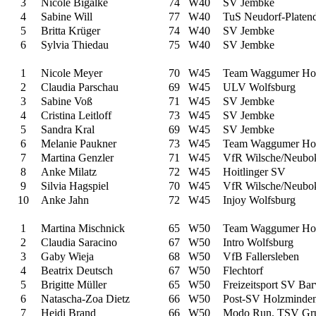
3
Nicole Bigalke
74
W40
SV Jembke
4
Sabine Will
77
W40
TuS Neudorf-Platen
5
Britta Krüger
74
W40
SV Jembke
6
Sylvia Thiedau
75
W40
SV Jembke
1
Nicole Meyer
70
W45
Team Waggumer Ho
2
Claudia Parschau
69
W45
ULV Wolfsburg
3
Sabine Voß
71
W45
SV Jembke
4
Cristina Leitloff
73
W45
SV Jembke
5
Sandra Kral
69
W45
SV Jembke
6
Melanie Paukner
73
W45
Team Waggumer Ho
7
Martina Genzler
71
W45
VfR Wilsche/Neubo
8
Anke Milatz
72
W45
Hoitlinger SV
9
Silvia Hagspiel
70
W45
VfR Wilsche/Neubo
10
Anke Jahn
72
W45
Injoy Wolfsburg
1
Martina Mischnick
65
W50
Team Waggumer Ho
2
Claudia Saracino
67
W50
Intro Wolfsburg
3
Gaby Wieja
68
W50
VfB Fallersleben
4
Beatrix Deutsch
67
W50
Flechtorf
5
Brigitte Müller
65
W50
Freizeitsport SV Ba
6
Natascha-Zoa Dietz
66
W50
Post-SV Holzminde
7
Heidi Brand
66
W50
Modo Run. TSV Gr