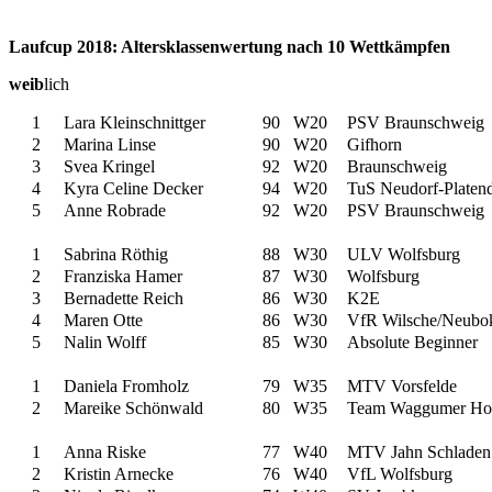
Laufcup 2018: Altersklassenwertung nach 10 Wettkämpfen
weib
lich
1
Lara Kleinschnittger
90
W20
PSV Braunschweig
2
Marina Linse
90
W20
Gifhorn
3
Svea Kringel
92
W20
Braunschweig
4
Kyra Celine Decker
94
W20
TuS Neudorf-Platen
5
Anne Robrade
92
W20
PSV Braunschweig
1
Sabrina Röthig
88
W30
ULV Wolfsburg
2
Franziska Hamer
87
W30
Wolfsburg
3
Bernadette Reich
86
W30
K2E
4
Maren Otte
86
W30
VfR Wilsche/Neubo
5
Nalin Wolff
85
W30
Absolute Beginner
1
Daniela Fromholz
79
W35
MTV Vorsfelde
2
Mareike Schönwald
80
W35
Team Waggumer Ho
1
Anna Riske
77
W40
MTV Jahn Schladen
2
Kristin Arnecke
76
W40
VfL Wolfsburg