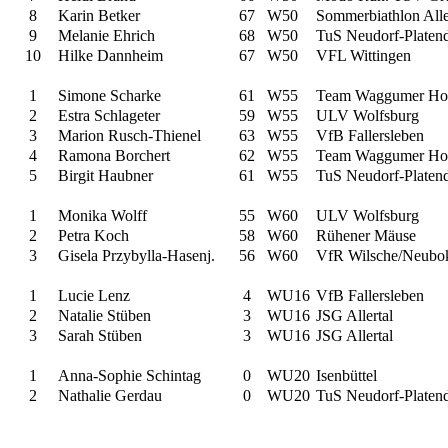
8
Karin Betker
67
W50
Sommerbiathlon Alle
9
Melanie Ehrich
68
W50
TuS Neudorf-Platen
10
Hilke Dannheim
67
W50
VFL Wittingen
1
Simone Scharke
61
W55
Team Waggumer Ho
2
Estra Schlageter
59
W55
ULV Wolfsburg
3
Marion Rusch-Thienel
63
W55
VfB Fallersleben
4
Ramona Borchert
62
W55
Team Waggumer Ho
5
Birgit Haubner
61
W55
TuS Neudorf-Platen
1
Monika Wolff
55
W60
ULV Wolfsburg
2
Petra Koch
58
W60
Rühener Mäuse
3
Gisela Przybylla-Hasenj.
56
W60
VfR Wilsche/Neubo
1
Lucie Lenz
4
WU16
VfB Fallersleben
2
Natalie Stüben
3
WU16
JSG Allertal
3
Sarah Stüben
3
WU16
JSG Allertal
1
Anna-Sophie Schintag
0
WU20
Isenbüttel
2
Nathalie Gerdau
0
WU20
TuS Neudorf-Platen