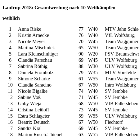
Laufcup 2018: Gesamtwertung nach 10 Wettkämpfen
weiblich
1
Anna Riske
77
W40
MTV Jahn Schla
2
Kristin Arnecke
76
W40
VfL Wolfsburg
3
Nicole Meyer
70
W45
Team Waggumer
4
Martina Mischnick
65
W50
Team Waggumer
5
Lara Kleinschnittger
90
W20
PSV Braunschwe
6
Claudia Parschau
69
W45
ULV Wolfsburg
7
Sabrina Röthig
88
W30
ULV Wolfsburg
8
Daniela Fromholz
79
W35
MTV Vorsfelde
9
Simone Scharke
61
W55
Team Waggumer
10
Claudia Saracino
67
W50
Intro Wolfsburg
11
Nicole Bigalke
74
W40
SV Jembke
12
Sabine Voß
71
W45
SV Jembke
13
Gaby Wieja
68
W50
VfB Fallersleben
14
Cristina Leitloff
73
W45
SV Jembke
15
Estra Schlageter
59
W55
ULV Wolfsburg
16
Beatrix Deutsch
67
W50
Flechtorf
17
Sandra Kral
69
W45
SV Jembke
18
Marion Rusch-Thienel
63
W55
VfB Fallersleben