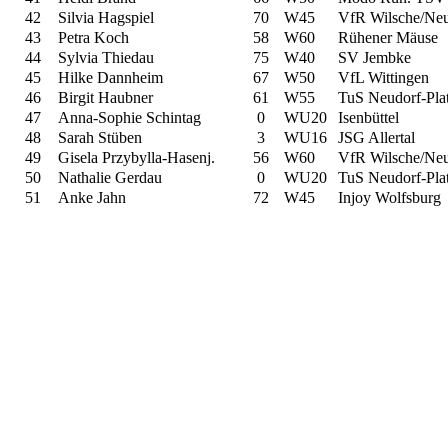
42
Silvia Hagspiel
70
W45
VfR Wilsche/Ne
43
Petra Koch
58
W60
Rühener Mäuse
44
Sylvia Thiedau
75
W40
SV Jembke
45
Hilke Dannheim
67
W50
VfL Wittingen
46
Birgit Haubner
61
W55
TuS Neudorf-Pla
47
Anna-Sophie Schintag
0
WU20
Isenbüttel
48
Sarah Stüben
3
WU16
JSG Allertal
49
Gisela Przybylla-Hasenj.
56
W60
VfR Wilsche/Ne
50
Nathalie Gerdau
0
WU20
TuS Neudorf-Pla
51
Anke Jahn
72
W45
Injoy Wolfsburg