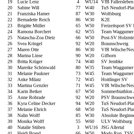
19
Lucie Lenz
4
WU14
VfB Fallersleben
20
Sabine Will
77
W40
TuS Neudorf-Pla
21
Franziska Hamer
87
W30
Wolfsburg
22
Bernadette Reich
86
W30
K2E
23
Brigitte Müller
65
W50
Freizeitsport SV
24
Ramona Borchert
62
W55
Team Waggumer
25
Natascha-Zoa Dietz
66
W50
Post-SV Holzmi
26
Svea Kringel
92
W20
Braunschweig
27
Maren Otte
86
W30
VfR Wilsche/Ne
28
Marina Linse
90
W20
Gifhorn
29
Britta Krüger
74
W40
SV Jembke
30
Mareike Schönwald
80
W35
Team Waggumer
31
Melanie Paukner
73
W45
Team Waggumer
32
Anke Milatz
72
W45
Hoitlinger SV
33
Martina Genzler
71
W45
VfR Wilsche/Ne
34
Karin Betker
67
W50
Sommerbiathlon A
35
Anne Robrade
92
W20
PSV Braunschwe
36
Kyra Celine Decker
94
W20
TuS Neudorf-Pla
37
Melanie Ehrich
68
W50
TuS Neudorf-Pla
38
Nalin Wolff
85
W30
Absolute Beginn
39
Monika Wolff
55
W60
ULV Wolfsburg
40
Natalie Stüben
3
WU16
JSG Allertal
41
Heidi Brand
66
W50
Modo Run. TSV 