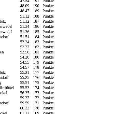
47.54
191
Punkte
48.09
190
Punkte
48.47
189
Punkte
51.12
188
Punkte
olz
51.32
187
Punkte
Barwedel
51.34
186
Punkte
Barwedel
51.36
185
Punkte
ndorf
51.51
184
Punkte
52.24
183
Punkte
52.37
182
Punkte
en
52.56
181
Punkte
54.20
180
Punkte
54.55
179
Punkte
54.57
178
Punkte
olz
55.21
177
Punkte
ndorf
55.25
176
Punkte
g
55.51
175
Punkte
lerbüttel
55.53
174
Punkte
okel
56.35
173
Punkte
59.37
172
Punkte
ndorf
59.59
171
Punkte
60.22
170
Punkte
okel
61.12
169
Punkte