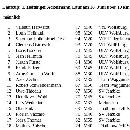
Laufcup: 1. Hoitlinger Ackermann-Lauf am 16. Juni über 10 km
männlich
1
Valentin Harwardt
77
M40
VfL Wolfsburg
2
Louis Hellmuth
95
M20
ULV Wolfsburg
3
Solomon Hailemicael Desta
94
M20
VfB Fallersleben
4
Clemens Ostrowski
93
M20
VfL Wolfsburg
5
Boris Börstler
73
M45
ULV Wolfsburg
6
Jean Hellmuth
70
M45
ULV Wolfsburg
7
Jürgen Fürste
84
M30
ULV Wolfsburg
8
Frank Balzer
69
M45
ULV Wolfsburg
9
Arne-Christian Wolff
88
M30
ULV Wolfsburg
10
Axel Zechner
79
M35
Team Waggumer
11
Robert Schwendenmann
67
M50
Team Waggumer
12
Uwe Thiedau
67
M50
SV Jembke
13
Henrik von Wahl
70
M45
SV Jembke
14
Lars Wedekind
80
M35
Meinersen
15
Olaf Fink
69
M45
Triathlon-Treff 
16
Florian Vaccaro
76
M40
SV Jembke
17
Joerg Thomas
62
M55
SV Jembke
18
Mathias Bölsche
74
M40
Triathlon-Treff 