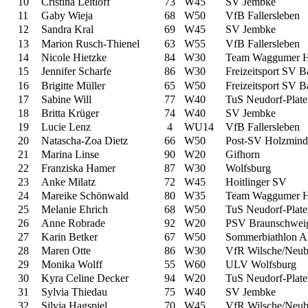
10
Cristina Leitloff
73
W45
SV Jembke
11
Gaby Wieja
68
W50
VfB Fallersleben
12
Sandra Kral
69
W45
SV Jembke
13
Marion Rusch-Thienel
63
W55
VfB Fallersleben
14
Nicole Hietzke
84
W30
Team Waggumer H
15
Jennifer Scharfe
86
W30
Freizeitsport SV 
16
Brigitte Müller
65
W50
Freizeitsport SV 
17
Sabine Will
77
W40
TuS Neudorf-Plate
18
Britta Krüger
74
W40
SV Jembke
19
Lucie Lenz
4
WU14
VfB Fallersleben
20
Natascha-Zoa Dietz
66
W50
Post-SV Holzmind
21
Marina Linse
90
W20
Gifhorn
22
Franziska Hamer
87
W30
Wolfsburg
23
Anke Milatz
72
W45
Hoitlinger SV
24
Mareike Schönwald
80
W35
Team Waggumer H
25
Melanie Ehrich
68
W50
TuS Neudorf-Plate
26
Anne Robrade
92
W20
PSV Braunschwei
27
Karin Betker
67
W50
Sommerbiathlon Al
28
Maren Otte
86
W30
VfR Wilsche/Neub
29
Monika Wolff
55
W60
ULV Wolfsburg
30
Kyra Celine Decker
94
W20
TuS Neudorf-Plate
31
Sylvia Thiedau
75
W40
SV Jembke
32
Silvia Hagspiel
70
W45
VfR Wilsche/Neub