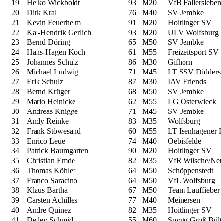
19
Heiko Wickboldt
93
M20
VfB Fallersleben
20
Dirk Kral
76
M40
SV Jembke
21
Kevin Feuerhelm
91
M20
Hoitlinger SV
22
Kai-Hendrik Gerlich
93
M20
ULV Wolfsburg
23
Bernd Döring
65
M50
SV Jembke
24
Hans-Hagen Koch
61
M55
Freizeitsport SV
25
Johannes Schulz
86
M30
Gifhorn
26
Michael Ludwig
71
M45
LT SSV Didders
27
Erik Schulz
87
M30
IAV Friends
28
Bernd Krüger
68
M50
SV Jembke
29
Mario Heinicke
62
M55
LG Osterwieck
30
Andreas Knigge
71
M45
SV Jembke
31
Andy Reinke
83
M35
Wolfsburg
32
Frank Stöwesand
60
M55
LT Isenhagener 
33
Enrico Leue
74
M40
Oebisfelde
34
Patrick Baumgarten
90
M20
Hoitlinger SV
35
Christian Emde
82
M35
VfR Wilsche/Ne
36
Thomas Köhler
64
M50
Schöppenstedt
37
Franco Saracino
64
M50
VfL Wolfsburg
38
Klaus Bartha
67
M50
Team Lauffieber
39
Carsten Achilles
77
M40
Meinersen
40
Andre Quinez
82
M35
Hoitlinger SV
41
Detlev Schmidt
55
M60
Spvgg Groß Bül