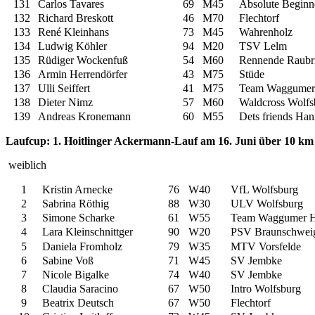
131
Carlos Tavares
69
M45
Absolute Beginn
132
Richard Breskott
46
M70
Flechtorf
133
René Kleinhans
73
M45
Wahrenholz
134
Ludwig Köhler
94
M20
TSV Lelm
135
Rüdiger Wockenfuß
54
M60
Rennende Raubri
136
Armin Herrendörfer
43
M75
Stüde
137
Ulli Seiffert
41
M75
Team Waggumer
138
Dieter Nimz
57
M60
Waldcross Wolfs
139
Andreas Kronemann
60
M55
Dets friends Ha
Laufcup: 1. Hoitlinger Ackermann-Lauf am 16. Juni über 10 km
weiblich
1
Kristin Arnecke
76
W40
VfL Wolfsburg
2
Sabrina Röthig
88
W30
ULV Wolfsburg
3
Simone Scharke
61
W55
Team Waggumer H
4
Lara Kleinschnittger
90
W20
PSV Braunschwei
5
Daniela Fromholz
79
W35
MTV Vorsfelde
6
Sabine Voß
71
W45
SV Jembke
7
Nicole Bigalke
74
W40
SV Jembke
8
Claudia Saracino
67
W50
Intro Wolfsburg
9
Beatrix Deutsch
67
W50
Flechtorf