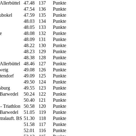
llerbüttel
47.48
137
Punkte
47.54
136
Punkte
ubokel
47.59
135
Punkte
48.03
134
Punkte
48.05
133
Punkte
e
48.08
132
Punkte
48.09
131
Punkte
48.22
130
Punkte
48.23
129
Punkte
48.38
128
Punkte
llerbüttel
48.46
127
Punkte
hweig
49.08
126
Punkte
tendorf
49.09
125
Punkte
49.50
124
Punkte
sburg
49.55
123
Punkte
 Barwedel
50.24
122
Punkte
50.40
121
Punkte
- Triathlon
50.58
120
Punkte
 Barwedel
51.05
119
Punkte
ralauft. BS
51.30
118
Punkte
51.58
117
Punkte
52.01
116
Punkte