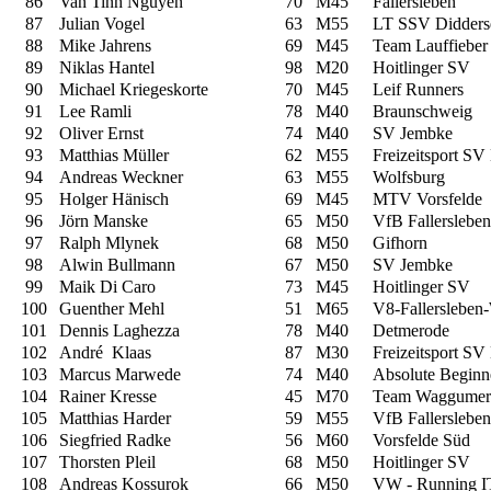
86
Van Tinh Nguyen
70
M45
Fallersleben
87
Julian Vogel
63
M55
LT SSV Didders
88
Mike Jahrens
69
M45
Team Lauffieber
89
Niklas Hantel
98
M20
Hoitlinger SV
90
Michael Kriegeskorte
70
M45
Leif Runners
91
Lee Ramli
78
M40
Braunschweig
92
Oliver Ernst
74
M40
SV Jembke
93
Matthias Müller
62
M55
Freizeitsport SV
94
Andreas Weckner
63
M55
Wolfsburg
95
Holger Hänisch
69
M45
MTV Vorsfelde
96
Jörn Manske
65
M50
VfB Fallersleben
97
Ralph Mlynek
68
M50
Gifhorn
98
Alwin Bullmann
67
M50
SV Jembke
99
Maik Di Caro
73
M45
Hoitlinger SV
100
Guenther Mehl
51
M65
V8-Fallerslebe
101
Dennis Laghezza
78
M40
Detmerode
102
André Klaas
87
M30
Freizeitsport SV
103
Marcus Marwede
74
M40
Absolute Beginn
104
Rainer Kresse
45
M70
Team Waggumer
105
Matthias Harder
59
M55
VfB Fallersleben
106
Siegfried Radke
56
M60
Vorsfelde Süd
107
Thorsten Pleil
68
M50
Hoitlinger SV
108
Andreas Kossurok
66
M50
VW - Running I