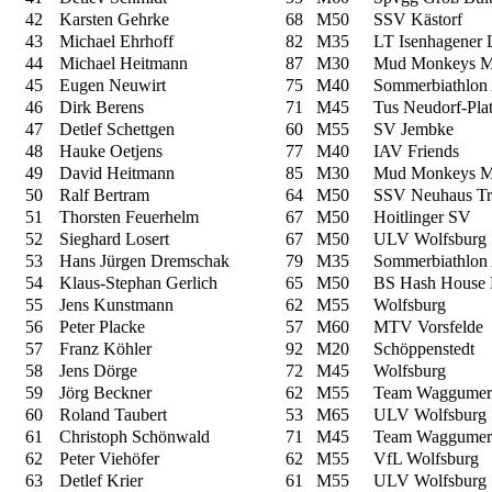
42
Karsten Gehrke
68
M50
SSV Kästorf
43
Michael Ehrhoff
82
M35
LT Isenhagener 
44
Michael Heitmann
87
M30
Mud Monkeys M
45
Eugen Neuwirt
75
M40
Sommerbiathlon A
46
Dirk Berens
71
M45
Tus Neudorf-Pla
47
Detlef Schettgen
60
M55
SV Jembke
48
Hauke Oetjens
77
M40
IAV Friends
49
David Heitmann
85
M30
Mud Monkeys M
50
Ralf Bertram
64
M50
SSV Neuhaus Tri
51
Thorsten Feuerhelm
67
M50
Hoitlinger SV
52
Sieghard Losert
67
M50
ULV Wolfsburg
53
Hans Jürgen Dremschak
79
M35
Sommerbiathlon A
54
Klaus-Stephan Gerlich
65
M50
BS Hash House H
55
Jens Kunstmann
62
M55
Wolfsburg
56
Peter Placke
57
M60
MTV Vorsfelde
57
Franz Köhler
92
M20
Schöppenstedt
58
Jens Dörge
72
M45
Wolfsburg
59
Jörg Beckner
62
M55
Team Waggumer
60
Roland Taubert
53
M65
ULV Wolfsburg
61
Christoph Schönwald
71
M45
Team Waggumer
62
Peter Viehöfer
62
M55
VfL Wolfsburg
63
Detlef Krier
61
M55
ULV Wolfsburg