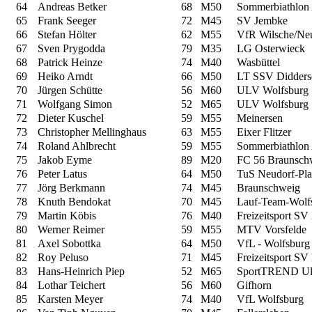
64
Andreas Betker
68
M50
Sommerbiathlon A
65
Frank Seeger
72
M45
SV Jembke
66
Stefan Hölter
62
M55
VfR Wilsche/Ne
67
Sven Prygodda
79
M35
LG Osterwieck
68
Patrick Heinze
74
M40
Wasbüttel
69
Heiko Arndt
66
M50
LT SSV Didders
70
Jürgen Schütte
56
M60
ULV Wolfsburg
71
Wolfgang Simon
52
M65
ULV Wolfsburg
72
Dieter Kuschel
59
M55
Meinersen
73
Christopher Mellinghaus
63
M55
Eixer Flitzer
74
Roland Ahlbrecht
59
M55
Sommerbiathlon A
75
Jakob Eyme
89
M20
FC 56 Braunsc
76
Peter Latus
64
M50
TuS Neudorf-Pla
77
Jörg Berkmann
74
M45
Braunschweig
78
Knuth Bendokat
70
M45
Lauf-Team-Wolf
79
Martin Köbis
76
M40
Freizeitsport SV
80
Werner Reimer
59
M55
MTV Vorsfelde
81
Axel Sobottka
64
M50
VfL - Wolfsburg 
82
Roy Peluso
71
M45
Freizeitsport SV
83
Hans-Heinrich Piep
52
M65
SportTREND Ult
84
Lothar Teichert
56
M60
Gifhorn
85
Karsten Meyer
74
M40
VfL Wolfsburg