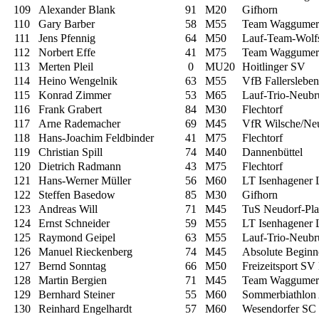
109
Alexander Blank
91
M20
Gifhorn
110
Gary Barber
58
M55
Team Waggumer
111
Jens Pfennig
64
M50
Lauf-Team-Wolf
112
Norbert Effe
41
M75
Team Waggumer
113
Merten Pleil
0
MU20
Hoitlinger SV
114
Heino Wengelnik
63
M55
VfB Fallersleben
115
Konrad Zimmer
53
M65
Lauf-Trio-Neubr
116
Frank Grabert
84
M30
Flechtorf
117
Arne Rademacher
69
M45
VfR Wilsche/Ne
118
Hans-Joachim Feldbinder
41
M75
Flechtorf
119
Christian Spill
74
M40
Dannenbüttel
120
Dietrich Radmann
43
M75
Flechtorf
121
Hans-Werner Müller
56
M60
LT Isenhagener 
122
Steffen Basedow
85
M30
Gifhorn
123
Andreas Will
71
M45
TuS Neudorf-Pla
124
Ernst Schneider
59
M55
LT Isenhagener 
125
Raymond Geipel
63
M55
Lauf-Trio-Neubr
126
Manuel Rieckenberg
74
M45
Absolute Beginn
127
Bernd Sonntag
66
M50
Freizeitsport SV
128
Martin Bergien
71
M45
Team Waggumer
129
Bernhard Steiner
55
M60
Sommerbiathlon A
130
Reinhard Engelhardt
57
M60
Wesendorfer SC