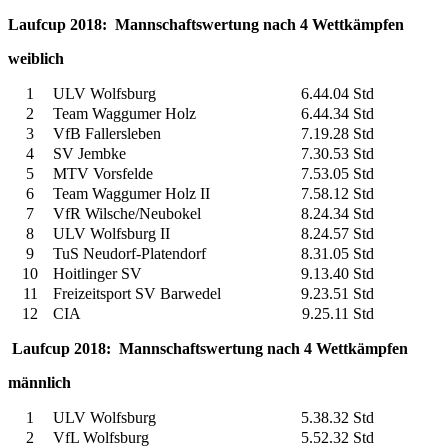
Laufcup 2018: Mannschaftswertung nach 4 Wettkämpfen
weiblich
1
ULV Wolfsburg
6.44.04 Std
2
Team Waggumer Holz
6.44.34 Std
3
VfB Fallersleben
7.19.28 Std
4
SV Jembke
7.30.53 Std
5
MTV Vorsfelde
7.53.05 Std
6
Team Waggumer Holz II
7.58.12 Std
7
VfR Wilsche/Neubokel
8.24.34 Std
8
ULV Wolfsburg II
8.24.57 Std
9
TuS Neudorf-Platendorf
8.31.05 Std
10
Hoitlinger SV
9.13.40 Std
11
Freizeitsport SV Barwedel
9.23.51 Std
12
CIA
9.25.11 Std
Laufcup 2018: Mannschaftswertung nach 4 Wettkämpfen
männlich
1
ULV Wolfsburg
5.38.32 Std
2
VfL Wolfsburg
5.52.32 Std