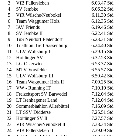
3
VfB Fallersleben
6.03.47 Std
4
SV Jembke
6.06.32 Std
5
VfR Wilsche/Neubokel
6.11.30 Std
6
Team Waggumer Holz
6.12.35 Std
7
IAV Friends
6.19.46 Std
8
SV Jembke II
6.22.41 Std
9
TuS Neudorf-Platendorf
6.23.31 Std
10
Triathlon-Treff Sassenburg
6.24.40 Std
11
ULV Wolfsburg II
6.29.15 Std
12
Hoitlinger SV
6.32.53 Std
13
LG Osterwieck
6.53.37 Std
14
MTV Vorsfelde
6.55.57 Std
15
ULV Wolfsburg III
6.59.42 Std
16
Team Waggumer Holz II
7.00.25 Std
17
VW - Running IT
7.10.10 Std
18
Freizeitsport SV Barwedel
7.12.04 Std
19
LT Isenhagener Land
7.12.04 Std
20
Sommerbiathlon Allerbüttel
7.16.09 Std
21
LT SSV Didderse
7.25.51 Std
22
Hoitlinger SV II
7.27.57 Std
23
VfR Wilsche/Neubokel II
7.38.34 Std
24
VfB Fallersleben II
7.39.09 Std