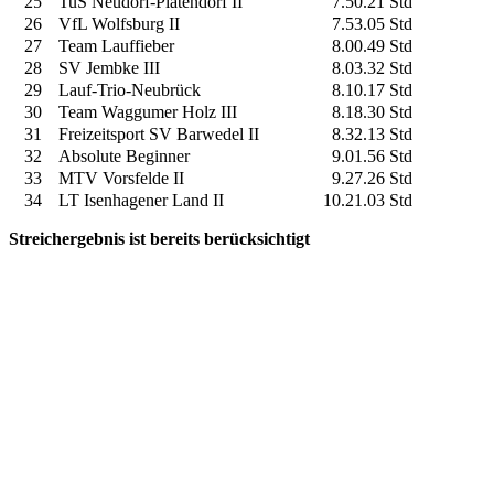
25
TuS Neudorf-Platendorf II
7.50.21 Std
26
VfL Wolfsburg II
7.53.05 Std
27
Team Lauffieber
8.00.49 Std
28
SV Jembke III
8.03.32 Std
29
Lauf-Trio-Neubrück
8.10.17 Std
30
Team Waggumer Holz III
8.18.30 Std
31
Freizeitsport SV Barwedel II
8.32.13 Std
32
Absolute Beginner
9.01.56 Std
33
MTV Vorsfelde II
9.27.26 Std
34
LT Isenhagener Land II
10.21.03 Std
Streichergebnis ist bereits berücksichtigt