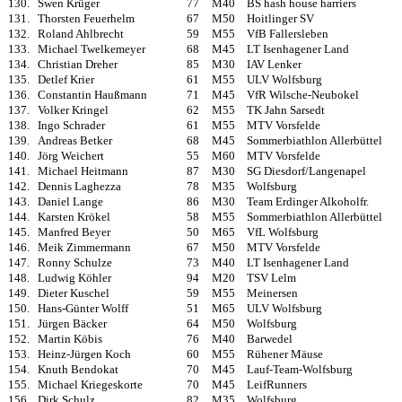
130.
Swen Krüger
77
M40
BS hash house harriers
131.
Thorsten Feuerhelm
67
M50
Hoitlinger SV
132.
Roland Ahlbrecht
59
M55
VfB Fallersleben
133.
Michael Twelkemeyer
68
M45
LT Isenhagener Land
134.
Christian Dreher
85
M30
IAV Lenker
135.
Detlef Krier
61
M55
ULV Wolfsburg
136.
Constantin Haußmann
71
M45
VfR Wilsche-Neubokel
137.
Volker Kringel
62
M55
TK Jahn Sarsedt
138.
Ingo Schrader
61
M55
MTV Vorsfelde
139.
Andreas Betker
68
M45
Sommerbiathlon Allerbüttel
140.
Jörg Weichert
55
M60
MTV Vorsfelde
141.
Michael Heitmann
87
M30
SG Diesdorf/Langenapel
142.
Dennis Laghezza
78
M35
Wolfsburg
143.
Daniel Lange
86
M30
Team Erdinger Alkoholfr.
144.
Karsten Krökel
58
M55
Sommerbiathlon Allerbüttel
145.
Manfred Beyer
50
M65
VfL Wolfsburg
146.
Meik Zimmermann
67
M50
MTV Vorsfelde
147.
Ronny Schulze
73
M40
LT Isenhagener Land
148.
Ludwig Köhler
94
M20
TSV Lelm
149.
Dieter Kuschel
59
M55
Meinersen
150.
Hans-Günter Wolff
51
M65
ULV Wolfsburg
151.
Jürgen Bäcker
64
M50
Wolfsburg
152.
Martin Köbis
76
M40
Barwedel
153.
Heinz-Jürgen Koch
60
M55
Rühener Mäuse
154.
Knuth Bendokat
70
M45
Lauf-Team-Wolfsburg
155.
Michael Kriegeskorte
70
M45
LeifRunners
156.
Dirk Schulz
82
M35
Wolfsburg