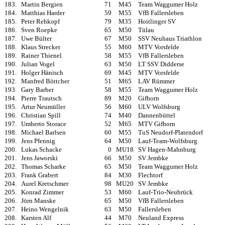
183.
Martin Bergien
71
M45
Team Waggumer Holz
184.
Matthias Harder
59
M55
VfB Fallersleben
185.
Peter Rehkopf
79
M35
Hoitlinger SV
186.
Sven Roepke
65
M50
Tülau
187.
Uwe Bülter
67
M50
SSV Neuhaus Triathlon
188.
Klaus Strecker
55
M60
MTV Vorsfelde
189.
Rainer Thienel
58
M55
VfB Fallersleben
190.
Julian Vogel
63
M50
LT SSV Didderse
191.
Holger Hänisch
69
M45
MTV Vorsfelde
192.
Manfred Böttcher
51
M65
LAV Rümmer
193.
Gary Barber
58
M55
Team Waggumer Holz
194.
Pierre Trautsch
89
M20
Gifhorn
195.
Artur Neumüller
56
M60
ULV Wolfsburg
196.
Christian Spill
74
M40
Dannenbüttel
197.
Umberto Storace
52
M65
MTV Gifhorn
198.
Michael Barlsen
60
M55
TuS Neudorf-Platendorf
199.
Jens Pfennig
64
M50
Lauf-Team-Wolfsburg
200.
Lukas Schacke
0
MU18
SV Hagen-Mahnburg
201.
Jens Jaworski
66
M50
SV Jembke
202.
Thomas Scharke
65
M50
Team Waggumer Holz
203.
Frank Grabert
84
M30
Flechtorf
204.
Aurel Kretschmer
98
MU20
SV Jembke
205.
Konrad Zimmer
53
M60
Lauf-Trio-Neubrück
206.
Jörn Manske
65
M50
VfB Fallersleben
207.
Heino Wengelnik
63
M50
Fallersleben
208.
Karsten Alf
44
M70
Neuland Express