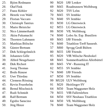
25.
Björn Redmann
90
M20
IAV Lenker
26.
Olaf Fink
69
M45
Roadrunners Wolfsburg
27.
Franz Köhler
92
M20
TSV Lelm
28.
Henrik von Wahl
70
M45
SV Jembke
29.
Florian Vaccaro
76
M40
SV Jembke
30.
Christoph Tantius
83
M30
LG Osterwieck
31.
Mario Heinicke
62
M55
LG Osterwieck
32.
Nico Lämmerhardt
86
M30
VfL Wolfsburg
33.
Akira Fukamachi
74
M40
Lobo As. Esp. Brasilien
34.
Thorsten Lahmann
69
M45
IAV Friends
35.
Matthias Bölsche
74
M40
Triathlon-Treff Sassenb.
36.
Günter Bertram
57
M60
Spvgg Groß Bülten
37.
Dirk Schlegelmilch
80
M35
IAV Friends
38.
Johannes Gille
95
M20
VfR Wilsche-Neubokel
39.
Alfred Neugebauer
68
M45
Sommerbiathlon Allerbüttel
40.
Dirk Richert
69
M45
VW - Running IT
41.
Joerg Thomas
62
M55
SV Jembke
42.
Bodo Krause
74
M40
IAV Friends
43.
Uwe Thiedau
67
M50
SV Jembke
44.
Clemens Rössing
99
MU20
ULV Wolfsburg
45.
Kevin Feuerhelm
91
M20
Hoitlinger SV
46.
Bernd Mischnick
64
M50
Team Waggumer Holz
47.
Rudi Schmidt
79
M35
VfB Fallersleben
48.
Ralf Bertram
64
M50
SSV Neuhaus Triathlon
49.
Egidio Saracino
64
M50
VfL Wolfsburg
50.
Jörg Hinze
76
M40
Team Waggumer Holz