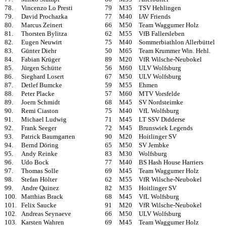
78.
Vincenzo Lo Presti
79
M35
TSV Hehlingen
79.
David Prochazka
77
M40
IAV Friends
80.
Marcus Zeinert
66
M50
Team Waggumer Holz
81.
Thorsten Bylitza
62
M55
VfB Fallersleben
82.
Eugen Neuwirt
75
M40
Sommerbiathlon Allerbüttel
83.
Günter Diehr
50
M65
Team Krummer Win. Hehl.
84.
Fabian Krüger
89
M20
VfR Wilsche-Neubokel
85.
Jürgen Schütte
56
M60
ULV Wolfsburg
86.
Sieghard Losert
67
M50
ULV Wolfsburg
87.
Detlef Bumcke
59
M55
Ehmen
88.
Peter Placke
57
M60
MTV Vorsfelde
89.
Joern Schmidt
68
M45
SV Nordsteimke
90.
Remi Ciaston
75
M40
VfL Wolfsburg
91.
Michael Ludwig
71
M45
LT SSV Didderse
92.
Frank Seeger
72
M45
Brunswiek Legends
93.
Patrick Baumgarten
90
M20
Hoitlinger SV
94.
Bernd Döring
65
M50
SV Jembke
95.
Andy Reinke
83
M30
Wolfsburg
96.
Udo Bock
77
M40
BS Hash House Harriers
97.
Thomas Solle
69
M45
Team Waggumer Holz
98.
Stefan Hölter
62
M55
VfR Wilsche-Neubokel
99.
Andre Quinez
82
M35
Hoitlinger SV
100.
Matthias Brack
68
M45
VfL Wolfsburg
101.
Felix Saucke
91
M20
VfR Wilsche-Neubokel
102.
Andreas Seynaeve
66
M50
ULV Wolfsburg
103.
Karsten Wahren
69
M45
Team Waggumer Holz