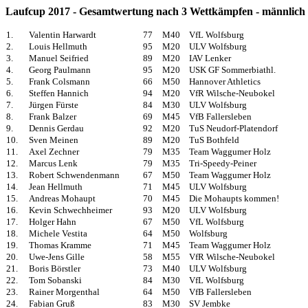
Laufcup 2017 - Gesamtwertung nach 3 Wettkämpfen - männlich
1.
Valentin Harwardt
77
M40
VfL Wolfsburg
2.
Louis Hellmuth
95
M20
ULV Wolfsburg
3.
Manuel Seifried
89
M20
IAV Lenker
4.
Georg Paulmann
95
M20
USK GF Sommerbiathl.
5.
Frank Colsmann
66
M50
Hannover Athletics
6.
Steffen Hannich
94
M20
VfR Wilsche-Neubokel
7.
Jürgen Fürste
84
M30
ULV Wolfsburg
8.
Frank Balzer
69
M45
VfB Fallersleben
9.
Dennis Gerdau
92
M20
TuS Neudorf-Platendorf
10.
Sven Meinen
89
M20
TuS Bothfeld
11.
Axel Zechner
79
M35
Team Waggumer Holz
12.
Marcus Lenk
79
M35
Tri-Speedy-Peiner
13.
Robert Schwendenmann
67
M50
Team Waggumer Holz
14.
Jean Hellmuth
71
M45
ULV Wolfsburg
15.
Andreas Mohaupt
70
M45
Die Mohaupts kommen!
16.
Kevin Schwechheimer
93
M20
ULV Wolfsburg
17.
Holger Hahn
67
M50
VfL Wolfsburg
18.
Michele Vestita
64
M50
Wolfsburg
19.
Thomas Kramme
71
M45
Team Waggumer Holz
20.
Uwe-Jens Gille
58
M55
VfR Wilsche-Neubokel
21.
Boris Börstler
73
M40
ULV Wolfsburg
22.
Tom Sobanski
84
M30
VfL Wolfsburg
23.
Rainer Morgenthal
64
M50
VfB Fallersleben
24.
Fabian Gruß
83
M30
SV Jembke