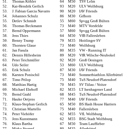
51.
Thomas Köhler
64
M50
TSV Lelm
52.
Kai-Hendrik Gerlich
93
M20
ULV Wolfsburg
53.
J. Fabian Garcia Navarro
90
M20
IAV Friends
54.
Johannes Schulz
86
M30
Gifhorn
55.
Detlev Schmidt
55
M60
Spvgg Groß Bülten
56.
Thomas Beckmann
73
M40
MTV Vorsfelde
57.
Bernd Oppermann
57
M60
Spvgg Groß Bülten
58.
Jens Thies
64
M50
VfB Fallersleben
59.
Benny Trump
79
M35
Hoitlinger SV
60.
Thorsten Glaue
73
M40
Wolfsburg
61.
Jan Fasula
80
M35
VW - Running IT
62.
Dennis Hillesheim
89
M20
VfR Wilsche-Neubokel
63.
Peter Teichmüller
92
M20
Groß Oesingen
64.
Udo Seiler
53
M60
ULV Wolfsburg
65.
Erik Schulz
87
M30
IAV Friends
66.
Karsten Ponischil
73
M40
Sommerbiathlon Allerbüttel
67.
Timo Prilop
75
M40
TuS Neudorf-Platendorf
68.
Matthias Hartig
70
M45
SV Tülau / Voitze
69.
Michael Ehrhoff
82
M35
LT Isenhagener Land
70.
Bernd Grahl
68
M45
TuS Neudorf-Platendorf
71.
Hauke Oetjens
77
M40
IAV Friends
72.
Klaus-Stephan Gerlich
65
M50
BS Hash House Harriers
73.
Christian Martello
75
M40
Fallersleben
74.
Peter Viehöfer
62
M55
VfL Wolfsburg
75.
Jens Kunstmann
62
M55
BSG Stadt Wolfsburg
76.
Klaus Bartha
67
M50
Team Lauffieber
77.
Mirko Stumpf
80
M35
Allerbüttel