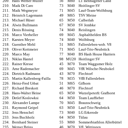
209.
Hans Werner Müller
56
M60
LT Isenhagener Land
210.
Maik Di Caro
73
M40
Hoitlinger SV
211.
Maik Wegmeyer
71
M45
Lauf-Team-Wolfsburg
212.
Heinrich Lagemann
49
M65
TSV Meine
213.
Michael Hüser
65
M50
Calberlah
214.
Alwin Bullmann
67
M50
SV Jembke
215.
Denis Rössing
74
M40
Reislingen
216.
Marco Vierheller
69
M45
Asphalthelden BS
217.
Karsten Meyer
74
M40
Wolfsburg
218.
Guenther Mehl
51
M65
Fallersleben-wob. V8
219.
Oliver Kottmeier
71
M45
Lauf-Trio-Neubrück
220.
Marco May
77
M40
BS Hash House Harriers
221.
Niklas Hantel
98
MU20
Hoitlinger SV
222.
Rainer Kresse
45
M70
Team Waggumer Holz
223.
Arne Rademacher
69
M45
VfR Wilsche-Neubokel
224.
Dietrich Radmann
43
M70
Flechtorf
225.
Martin Kallenberg-Failla
78
M35
VfB Fallersleben
226.
Heinz-Fred Urbat
51
M65
Gifhorn
227.
Richard Breskott
46
M70
Flechtorf
228.
Hans-Walter Heine
65
M50
Wurzelpeterfr. Grafhorst
229.
Detlef Koslowksi
64
M50
Team Lauffieber
230.
Alexander Lampe
70
M45
Braunschweig
231.
Raymond Geipel
63
M50
Lauf-Trio-Neubrück
232.
Jens Henschel
73
M40
LG Erkerode
233.
Jens Buchholz
64
M50
Tülau
234.
Bernhard Steiner
55
M60
Sommerbiathlon Allerbüttel
235.
Werner Brüns
46
M70
VfL Wittingen