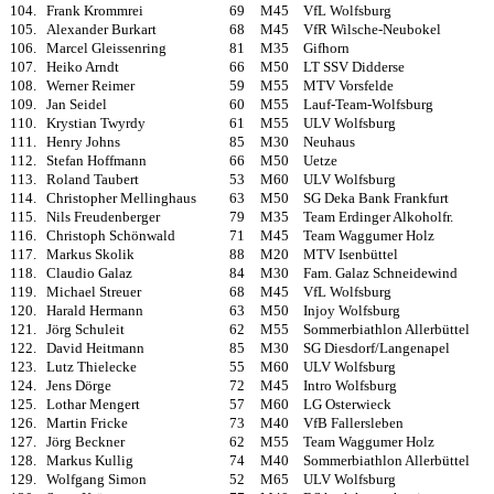
104.
Frank Krommrei
69
M45
VfL Wolfsburg
105.
Alexander Burkart
68
M45
VfR Wilsche-Neubokel
106.
Marcel Gleissenring
81
M35
Gifhorn
107.
Heiko Arndt
66
M50
LT SSV Didderse
108.
Werner Reimer
59
M55
MTV Vorsfelde
109.
Jan Seidel
60
M55
Lauf-Team-Wolfsburg
110.
Krystian Twyrdy
61
M55
ULV Wolfsburg
111.
Henry Johns
85
M30
Neuhaus
112.
Stefan Hoffmann
66
M50
Uetze
113.
Roland Taubert
53
M60
ULV Wolfsburg
114.
Christopher Mellinghaus
63
M50
SG Deka Bank Frankfurt
115.
Nils Freudenberger
79
M35
Team Erdinger Alkoholfr.
116.
Christoph Schönwald
71
M45
Team Waggumer Holz
117.
Markus Skolik
88
M20
MTV Isenbüttel
118.
Claudio Galaz
84
M30
Fam. Galaz Schneidewind
119.
Michael Streuer
68
M45
VfL Wolfsburg
120.
Harald Hermann
63
M50
Injoy Wolfsburg
121.
Jörg Schuleit
62
M55
Sommerbiathlon Allerbüttel
122.
David Heitmann
85
M30
SG Diesdorf/Langenapel
123.
Lutz Thielecke
55
M60
ULV Wolfsburg
124.
Jens Dörge
72
M45
Intro Wolfsburg
125.
Lothar Mengert
57
M60
LG Osterwieck
126.
Martin Fricke
73
M40
VfB Fallersleben
127.
Jörg Beckner
62
M55
Team Waggumer Holz
128.
Markus Kullig
74
M40
Sommerbiathlon Allerbüttel
129.
Wolfgang Simon
52
M65
ULV Wolfsburg