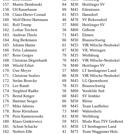
157.
Martin Dembinski
84
M30
Hoitlinger SV
158.
Ulf Kassebaum
69
M45
Edemissen
159.
Claus-Dieter Conrad
61
M55
Danndorf
160.
Wolf-Dieter Hartmann
46
M70
SV Bokensdorf
161.
Rolf Trump
57
M60
Hoitlinger SV
162.
Lothar Teichert
56
M60
Gifhorn
163.
Andreas Thiele
71
M45
Ehmen
164.
Jörg Berkmann
66
M50
Braunschweig
165.
Johann Harms
61
M55
VfR Wilsche-Neubokel
166.
Felix Lahmann
87
M30
VfL Wittingen
167.
Rene Gorges
79
M35
Wolfsburg
168.
Christian Degenhardt
70
M45
VfR Wilsche-Neubokel
169.
Witold Erfurt
76
M40
Hoitlinger SV
170.
Uwe Meyer
57
M60
LT Isenhagener Land
171.
Christian Szalies
86
M30
VfR Wilsche-Neubokel
172.
Stefan Besecke
69
M45
LG Querenhorst
173.
Lee Ramli
78
M35
Braunschweig
174.
Siegfried Radke
56
M60
Vorsfelde Süd
175.
Bernd Krüger
68
M45
SV Jembke
176.
Hartmut Seeger
66
M50
Mörse
177.
Mike Jahrens
69
M45
Team Lauffieber
178.
Rene Kleinhans
73
M40
Wahrenholz
179.
Piotr Kamienowski
83
M30
Wolfsburg
180.
Klaus Gimkiewicz
59
M55
Modo Run.TSV Grußend.
181.
Achim Schacke
63
M50
LT Isenhagener Land
182.
Norbert Effe
41
M75
Team Waggumer Holz