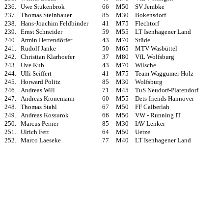
236.
Uwe Stukenbrok
66
M50
SV Jembke
237.
Thomas Steinhauer
85
M30
Bokensdorf
238.
Hans-Joachim Feldbinder
41
M75
Flechtorf
239.
Ernst Schneider
59
M55
LT Isenhagener Land
240.
Armin Herrendörfer
43
M70
Stüde
241.
Rudolf Janke
50
M65
MTV Wasbüttel
242.
Christian Klarhoefer
37
M80
VfL Wolfsburg
243.
Uve Kub
43
M70
Wilsche
244.
Ulli Seiffert
41
M75
Team Waggumer Holz
245.
Horward Politz
85
M30
Wolfsburg
246.
Andreas Will
71
M45
TuS Neudorf-Platendorf
247.
Andreas Kronemann
60
M55
Dets friends Hannover
248.
Thomas Stahl
67
M50
FF Calberlah
249.
Andreas Kossurok
66
M50
VW - Running IT
250.
Marcus Perner
85
M30
IAV Lenker
251.
Ulrich Fett
64
M50
Uetze
252.
Marco Laeseke
77
M40
LT Isenhagener Land