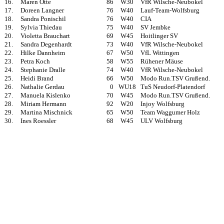
16.
Maren Otte
86
W30
VfR Wilsche-Neubokel
17.
Doreen Langner
76
W40
Lauf-Team-Wolfsburg
18.
Sandra Ponischil
76
W40
CIA
19.
Sylvia Thiedau
75
W40
SV Jembke
20.
Violetta Brauchart
69
W45
Hoitlinger SV
21.
Sandra Degenhardt
73
W40
VfR Wilsche-Neubokel
22.
Hilke Dannheim
67
W50
VfL Wittingen
23.
Petra Koch
58
W55
Rühener Mäuse
24.
Stephanie Dralle
74
W40
VfR Wilsche-Neubokel
25.
Heidi Brand
66
W50
Modo Run.TSV Grußend.
26.
Nathalie Gerdau
0
WU18
TuS Neudorf-Platendorf
27.
Manuela Kislenko
70
W45
Modo Run.TSV Grußend.
28.
Miriam Hermann
92
W20
Injoy Wolfsburg
29.
Martina Mischnick
65
W50
Team Waggumer Holz
30.
Ines Roessler
68
W45
ULV Wolfsburg