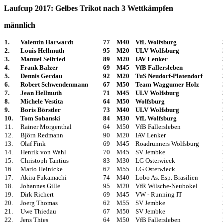
Laufcup 2017: Gelbes Trikot nach 3 Wettkämpfen
männlich
1.
Valentin Harwardt
77
M40
VfL Wolfsburg
2.
Louis Hellmuth
95
M20
ULV Wolfsburg
3.
Manuel Seifried
89
M20
IAV Lenker
4.
Frank Balzer
69
M45
VfB Fallersleben
5.
Dennis Gerdau
92
M20
TuS Neudorf-Platendorf
6.
Robert Schwendenmann
67
M50
Team Waggumer Holz
7.
Jean Hellmuth
71
M45
ULV Wolfsburg
8.
Michele Vestita
64
M50
Wolfsburg
9.
Boris Börstler
73
M40
ULV Wolfsburg
10.
Tom Sobanski
84
M30
VfL Wolfsburg
11.
Rainer Morgenthal
64
M50
VfB Fallersleben
12.
Björn Redmann
90
M20
IAV Lenker
13.
Olaf Fink
69
M45
Roadrunners Wolfsburg
14.
Henrik von Wahl
70
M45
SV Jembke
15.
Christoph Tantius
83
M30
LG Osterwieck
16.
Mario Heinicke
62
M55
LG Osterwieck
17.
Akira Fukamachi
74
M40
Lobo As. Esp. Brasilien
18.
Johannes Gille
95
M20
VfR Wilsche-Neubokel
19.
Dirk Richert
69
M45
VW - Running IT
20.
Joerg Thomas
62
M55
SV Jembke
21.
Uwe Thiedau
67
M50
SV Jembke
22.
Jens Thies
64
M50
VfB Fallersleben