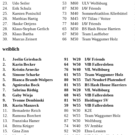
23.
Udo Seiler
53
M60
ULV Wolfsburg
24.
Erik Schulz
87
M30
IAV Friends
25.
Karsten Ponischil
73
M40
Sommerbiathlon Allerbüttel
26.
Matthias Hartig
70
M45
SV Tülau / Voitze
27.
Hauke Oetjens
77
M40
IAV Friends
28.
Klaus-Stephan Gerlich
65
M50
BS Hash House Harriers
29.
Klaus Bartha
67
M50
Team Lauffieber
30.
Marcus Zeinert
66
M50
Team Waggumer Holz
weiblich
1.
Joelin Griesbach
91
W20
IAV Friends
2.
Karin Becker
64
W50
VfB Fallersleben
3.
Kristin Arnecke
76
W40
VfL Wolfsburg
4.
Simone Scharke
61
W55
Team Waggumer Holz
5.
Bianca Brandt-Wolpers
80
W35
TuS Neudorf-Platendorf
6.
Agnieszka Bock
81
W35
BS Hash House Harriers
7.
Sabrina Röthig
88
W20
VfL Wolfsburg
8.
Gaby Wieja
68
W45
VfB Fallersleben
9.
Yvonne Dembinski
81
W35
Hoitlinger SV
10.
Karin Manzeck
59
W55
VfB Fallersleben
11.
Bernadette Reich
86
W30
K2E
12.
Ramona Borchert
62
W55
Team Waggumer Holz
13.
Franziska Hamer
87
W30
Wolfsburg
14.
Britta Krüger
74
W40
SV Jembke
15.
Gina Zinn
92
W20
Ehra-Lessien