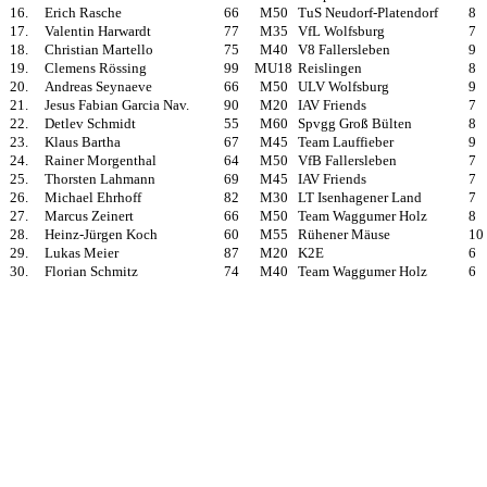
16.
Erich Rasche
66
M50
TuS Neudorf-Platendorf
8
17.
Valentin Harwardt
77
M35
VfL Wolfsburg
7
18.
Christian Martello
75
M40
V8 Fallersleben
9
19.
Clemens Rössing
99
MU18
Reislingen
8
20.
Andreas Seynaeve
66
M50
ULV Wolfsburg
9
21.
Jesus Fabian Garcia Nav.
90
M20
IAV Friends
7
22.
Detlev Schmidt
55
M60
Spvgg Groß Bülten
8
23.
Klaus Bartha
67
M45
Team Lauffieber
9
24.
Rainer Morgenthal
64
M50
VfB Fallersleben
7
25.
Thorsten Lahmann
69
M45
IAV Friends
7
26.
Michael Ehrhoff
82
M30
LT Isenhagener Land
7
27.
Marcus Zeinert
66
M50
Team Waggumer Holz
8
28.
Heinz-Jürgen Koch
60
M55
Rühener Mäuse
10
29.
Lukas Meier
87
M20
K2E
6
30.
Florian Schmitz
74
M40
Team Waggumer Holz
6