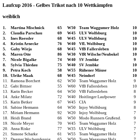
Laufcup 2016 - Gelbes Trikot nach 10 Wettkämpfen
weiblich
1.
Martina Mischnick
65
W50
Team Waggumer Holz
10
2.
Claudia Parschau
69
W45
ULV Wolfsburg
10
3.
Ines Roessler
68
W45
ULV Wolfsburg
10
4.
Kristin Arnecke
76
W40
VfL Wolfsburg
10
5.
Gaby Wieja
68
W45
VfB Fallersleben
10
6.
Maren Otte
86
W30
VfR Wilsche/Neubokel
10
7.
Nicole Bigalke
74
W40
SV Jembke
9
8.
Sylvia Thiedau
75
W40
SV Jembke
10
9.
Petra Koch
58
W55
Rühener Mäuse
10
10.
Ulrike Maak
68
W45
Neindorf
10
11.
Ramona Borchert
62
W50
Team Waggumer Holz
9
12.
Gabi Bittner
55
W60
VfB Fallersleben
10
13.
Karin Becker
64
W50
VfB Fallersleben
8
14.
Anke Milatz
72
W40
Hoitlinger Laufpower
9
15.
Karin Betker
67
W45
CIA
9
16.
Sabine Hermann
64
W50
Injoy Wolfsburg
8
17.
Miriam Hermann
92
W20
Injoy Wolfsburg
7
18.
Heidi Brand
66
W50
Modo Runners Grußend.
9
19.
Nicole Meyer
70
W45
Team Waggumer Holz
7
20.
Anna Riske
77
W35
ULV Wolfsburg
7
21.
Simone Scharke
61
W55
Team Waggumer Holz
7
22.
Dagmar Wucherpfennig
65
W50
Team Waggumer Holz
7