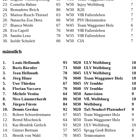
23.
Cornelia Hahne
65
W50
Injoy Wolfsburg
7
24.
Bernadette Reich
86
W30
K2E
7
25.
Marion Rusch-Thienel
63
W50
VfB Fallersleben
7
26.
Natascha Zoa Dietz
66
W50
PSV Holzminden
7
27.
Bianca Weide
67
W45
Team Waggumer Holz
6
28.
Eva Capell
76
W40
VfB Fallersleben
7
29.
Sandra Lenz
79
W35
VfB Fallersleben
7
30.
Isolde Schuleit
66
W50
CIA
7
männlich
1.
Louis Hellmuth
95
M20
ULV Wolfsburg
10
2.
Boris Börstler
73
M40
ULV Wolfsburg
10
3.
Jean Hellmuth
70
M45
ULV Wolfsburg
10
4.
Jörg Hinze
76
M40
Team Waggumer Holz
10
5.
Uwe Thiedau
67
M45
SV Jembke
10
6.
Florian Vaccaro
76
M40
SV Jembke
10
7.
Michele Vestita
64
M50
Autovision
9
8.
Nico Lämmerhardt
86
M30
VfL Wolfsburg
10
9.
Jürgen Fürste
84
M30
Wolfsburg
9
10.
Dennis Gerdau
92
M20
TuS Neudorf-Platendorf
9
11.
Robert Schwedenmann
67
M45
Team Waggumer Holz
9
12.
Bernd Mischnick
64
M50
Team Waggumer Holz
9
13.
Kai-Hendrik Gerlich
93
M20
ULV Wolfsburg
10
14.
Günter Bertram
57
M55
Spvgg Groß Bülten
8
15.
Henrik von Wahl
70
M45
Tempomaten
8