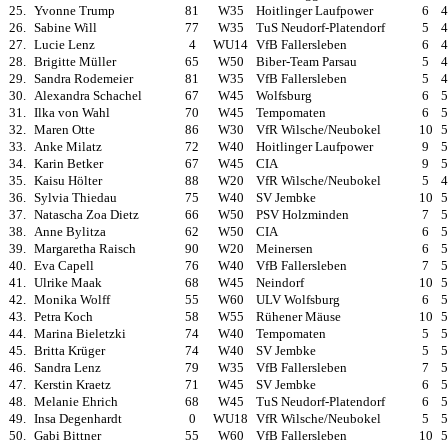
25.
Yvonne Trump
81
W35
Hoitlinger Laufpower
6
4
26.
Sabine Will
77
W35
TuS Neudorf-Platendorf
5
4
27.
Lucie Lenz
4
WU14
VfB Fallersleben
6
4
28.
Brigitte Müller
65
W50
Biber-Team Parsau
5
4
29.
Sandra Rodemeier
81
W35
VfB Fallersleben
5
4
30.
Alexandra Schachel
67
W45
Wolfsburg
6
5
31.
Ilka von Wahl
70
W45
Tempomaten
6
5
32.
Maren Otte
86
W30
VfR Wilsche/Neubokel
10
5
33.
Anke Milatz
72
W40
Hoitlinger Laufpower
9
5
34.
Karin Betker
67
W45
CIA
9
5
35.
Kaisu Hölter
88
W20
VfR Wilsche/Neubokel
5
4
36.
Sylvia Thiedau
75
W40
SV Jembke
10
5
37.
Natascha Zoa Dietz
66
W50
PSV Holzminden
7
5
38.
Anne Bylitza
62
W50
CIA
6
5
39.
Margaretha Raisch
90
W20
Meinersen
6
5
40.
Eva Capell
76
W40
VfB Fallersleben
7
5
41.
Ulrike Maak
68
W45
Neindorf
10
5
42.
Monika Wolff
55
W60
ULV Wolfsburg
6
5
43.
Petra Koch
58
W55
Rühener Mäuse
10
5
44.
Marina Bieletzki
74
W40
Tempomaten
5
5
45.
Britta Krüger
74
W40
SV Jembke
5
5
46.
Sandra Lenz
79
W35
VfB Fallersleben
7
5
47.
Kerstin Kraetz
71
W45
SV Jembke
6
5
48.
Melanie Ehrich
68
W45
TuS Neudorf-Platendorf
6
5
49.
Insa Degenhardt
0
WU18
VfR Wilsche/Neubokel
5
5
50.
Gabi Bittner
55
W60
VfB Fallersleben
10
5