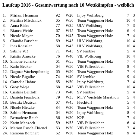
Laufcup 2016 - Gesamtwertung nach 10 Wettkämpfen - weiblich
1.
Miriam Hermann
92
W20
Injoy Wolfsburg
7
3
2.
Martina Mischnick
65
W50
Team Waggumer Holz
10
4
3.
Anna Riske
77
W35
ULV Wolfsburg
7
3
4.
Bianca Weide
67
W45
Team Waggumer Holz
6
4
5.
Nicole Meyer
70
W45
Team Waggumer Holz
7
4
6.
Claudia Parschau
69
W45
ULV Wolfsburg
10
4
7.
Ines Roessler
68
W45
ULV Wolfsburg
10
4
8.
Sabine Voß
71
W45
SV Jembke
5
4
9.
Kristin Arnecke
76
W40
VfL Wolfsburg
10
4
10.
Simone Scharke
61
W55
Team Waggumer Holz
7
4
11.
Karin Becker
64
W50
VfB Fallersleben
8
4
12.
Dagmar Wucherpfennig
65
W50
Team Waggumer Holz
7
4
13.
Nicole Bigalke
74
W40
SV Jembke
9
4
14.
Cornelia Hahne
65
W50
Injoy Wolfsburg
7
4
15.
Gaby Wieja
68
W45
VfB Fallersleben
10
4
16.
Cristina Leitloff
73
W40
SV Jembke
5
4
17.
Daniela Fromholz
79
W35
MTV Vorsfelde Marathon
5
4
18.
Beatrix Deutsch
67
W45
Flechtorf
5
4
19.
Nicole Hietzke
84
W30
Team Waggumer Holz
5
4
20.
Sabine Hermann
64
W50
Injoy Wolfsburg
8
4
21.
Bernadette Reich
86
W30
K2E
7
4
22.
Karin Manzeck
59
W55
VfB Fallersleben
6
4
23.
Marion Rusch-Thienel
63
W50
VfB Fallersleben
7
4
24.
Ramona Borchert
62
W50
Team Waggumer Holz
9
4