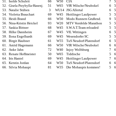
51.
Isolde Schuleit
66
W50
CIA
7
5
52.
Gisela Przybylla-Hasenj.
51
W65
VfR Wilsche/Neubokel
6
5
53.
Natalie Stüben
3
WU14
JSG Allertal
6
5
54.
Violetta Brauchart
69
W45
Hoitlinger Laufpower
5
5
55.
Heidi Brand
66
W50
Modo Runners Grußend.
9
5
56.
Nina-Kristin Heickel
93
W20
MTV Vorsfelde Marathon
5
5
57.
Saskia Bittner
68
W45
S.W.A.T.Team reloaded
5
5
58.
Hilke Dannheim
67
W45
VfL Wittingen
6
5
59.
Ilona Engelhardt
69
W45
Wesendorfer SC
5
5
60.
Birgit Haubner
61
W55
TuS Neudorf-Platendorf
6
5
61.
Astrid Hagemann
66
W50
VfR Wilsche/Neubokel
6
6
62.
Anke Jahn
72
W40
Injoy Wolfsburg
7
6
63.
Renate Hoffmeister
50
W65
Tiddische
5
6
64.
Iris Hantel
69
W45
Hoitlinger Laufpower
7
6
65.
Kerstin Jordan
64
W50
TuS Neudorf-Platendorf
6
6
66.
Silvia Mohaupt
81
W35
Die Mohaupts kommen!
5
6