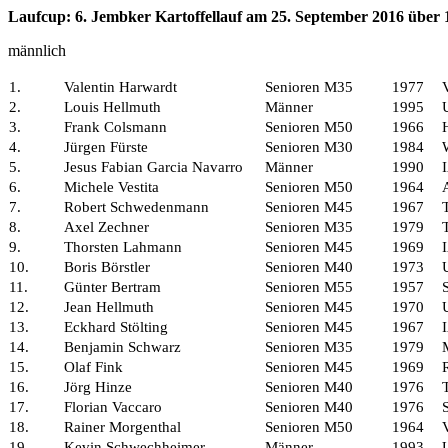
Laufcup: 6. Jembker Kartoffellauf am 25. September 2016 über
männlich
1.
Valentin Harwardt
Senioren M35
1977
2.
Louis Hellmuth
Männer
1995
3.
Frank Colsmann
Senioren M50
1966
4.
Jürgen Fürste
Senioren M30
1984
5.
Jesus Fabian Garcia Navarro
Männer
1990
6.
Michele Vestita
Senioren M50
1964
7.
Robert Schwedenmann
Senioren M45
1967
8.
Axel Zechner
Senioren M35
1979
9.
Thorsten Lahmann
Senioren M45
1969
10.
Boris Börstler
Senioren M40
1973
11.
Günter Bertram
Senioren M55
1957
12.
Jean Hellmuth
Senioren M45
1970
13.
Eckhard Stölting
Senioren M45
1967
14.
Benjamin Schwarz
Senioren M35
1979
15.
Olaf Fink
Senioren M45
1969
16.
Jörg Hinze
Senioren M40
1976
17.
Florian Vaccaro
Senioren M40
1976
18.
Rainer Morgenthal
Senioren M50
1964
19.
Kevin Schwechheimer
Männer
1993