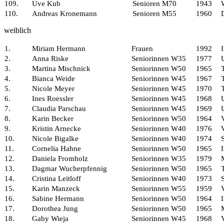
109.
Uve Kub
Senioren M70
1943
110.
Andreas Kronemann
Senioren M55
1960
weiblich
1.
Miriam Hermann
Frauen
1992
2.
Anna Riske
Seniorinnen W35
1977
3.
Martina Mischnick
Seniorinnen W50
1965
4.
Bianca Weide
Seniorinnen W45
1967
5.
Nicole Meyer
Seniorinnen W45
1970
6.
Ines Roessler
Seniorinnen W45
1968
7.
Claudia Parschau
Seniorinnen W45
1969
8.
Karin Becker
Seniorinnen W50
1964
9.
Kristin Arnecke
Seniorinnen W40
1976
10.
Nicole Bigalke
Seniorinnen W40
1974
11.
Cornelia Hahne
Seniorinnen W50
1965
12.
Daniela Fromholz
Seniorinnen W35
1979
13.
Dagmar Wucherpfennig
Seniorinnen W50
1965
14.
Cristina Leitloff
Seniorinnen W40
1973
15.
Karin Manzeck
Seniorinnen W55
1959
16.
Sabine Hermann
Seniorinnen W50
1964
17.
Dorothea Jung
Seniorinnen W50
1965
18.
Gaby Wieja
Seniorinnen W45
1968