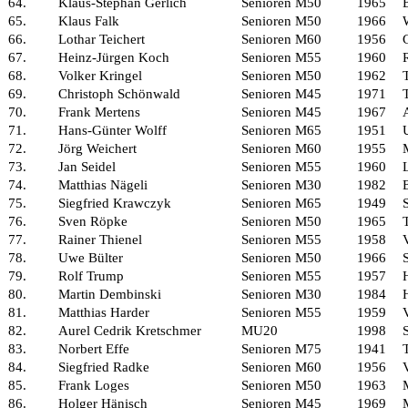
64.
Klaus-Stephan Gerlich
Senioren M50
1965
65.
Klaus Falk
Senioren M50
1966
66.
Lothar Teichert
Senioren M60
1956
67.
Heinz-Jürgen Koch
Senioren M55
1960
68.
Volker Kringel
Senioren M50
1962
69.
Christoph Schönwald
Senioren M45
1971
70.
Frank Mertens
Senioren M45
1967
71.
Hans-Günter Wolff
Senioren M65
1951
72.
Jörg Weichert
Senioren M60
1955
73.
Jan Seidel
Senioren M55
1960
74.
Matthias Nägeli
Senioren M30
1982
75.
Siegfried Krawczyk
Senioren M65
1949
76.
Sven Röpke
Senioren M50
1965
77.
Rainer Thienel
Senioren M55
1958
78.
Uwe Bülter
Senioren M50
1966
79.
Rolf Trump
Senioren M55
1957
80.
Martin Dembinski
Senioren M30
1984
81.
Matthias Harder
Senioren M55
1959
82.
Aurel Cedrik Kretschmer
MU20
1998
83.
Norbert Effe
Senioren M75
1941
84.
Siegfried Radke
Senioren M60
1956
85.
Frank Loges
Senioren M50
1963
86.
Holger Hänisch
Senioren M45
1969