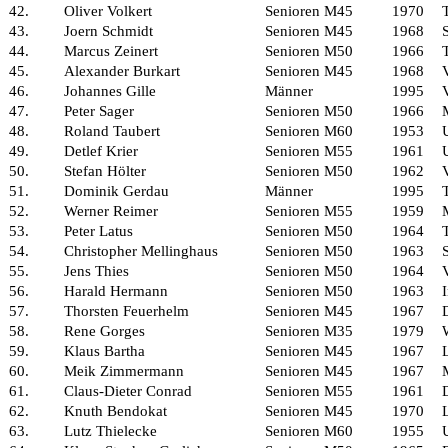
42.
Oliver Volkert
Senioren M45
1970
43.
Joern Schmidt
Senioren M45
1968
44.
Marcus Zeinert
Senioren M50
1966
45.
Alexander Burkart
Senioren M45
1968
46.
Johannes Gille
Männer
1995
47.
Peter Sager
Senioren M50
1966
48.
Roland Taubert
Senioren M60
1953
49.
Detlef Krier
Senioren M55
1961
50.
Stefan Hölter
Senioren M50
1962
51.
Dominik Gerdau
Männer
1995
52.
Werner Reimer
Senioren M55
1959
53.
Peter Latus
Senioren M50
1964
54.
Christopher Mellinghaus
Senioren M50
1963
55.
Jens Thies
Senioren M50
1964
56.
Harald Hermann
Senioren M50
1963
57.
Thorsten Feuerhelm
Senioren M45
1967
58.
Rene Gorges
Senioren M35
1979
59.
Klaus Bartha
Senioren M45
1967
60.
Meik Zimmermann
Senioren M45
1967
61.
Claus-Dieter Conrad
Senioren M55
1961
62.
Knuth Bendokat
Senioren M45
1970
63.
Lutz Thielecke
Senioren M60
1955