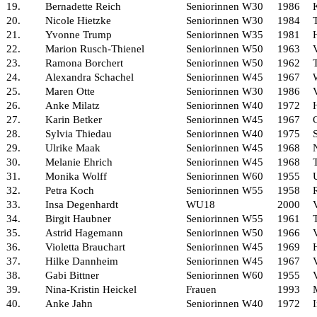
19.
Bernadette Reich
Seniorinnen W30
1986
20.
Nicole Hietzke
Seniorinnen W30
1984
21.
Yvonne Trump
Seniorinnen W35
1981
22.
Marion Rusch-Thienel
Seniorinnen W50
1963
23.
Ramona Borchert
Seniorinnen W50
1962
24.
Alexandra Schachel
Seniorinnen W45
1967
25.
Maren Otte
Seniorinnen W30
1986
26.
Anke Milatz
Seniorinnen W40
1972
27.
Karin Betker
Seniorinnen W45
1967
28.
Sylvia Thiedau
Seniorinnen W40
1975
29.
Ulrike Maak
Seniorinnen W45
1968
30.
Melanie Ehrich
Seniorinnen W45
1968
31.
Monika Wolff
Seniorinnen W60
1955
32.
Petra Koch
Seniorinnen W55
1958
33.
Insa Degenhardt
WU18
2000
34.
Birgit Haubner
Seniorinnen W55
1961
35.
Astrid Hagemann
Seniorinnen W50
1966
36.
Violetta Brauchart
Seniorinnen W45
1969
37.
Hilke Dannheim
Seniorinnen W45
1967
38.
Gabi Bittner
Seniorinnen W60
1955
39.
Nina-Kristin Heickel
Frauen
1993
40.
Anke Jahn
Seniorinnen W40
1972