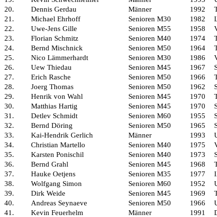
20.
Dennis Gerdau
Männer
1992
21.
Michael Ehrhoff
Senioren M30
1982
22.
Uwe-Jens Gille
Senioren M55
1958
23.
Florian Schmitz
Senioren M40
1974
24.
Bernd Mischnick
Senioren M50
1964
25.
Nico Lämmerhardt
Senioren M30
1986
26.
Uew Thiedau
Senioren M45
1967
27.
Erich Rasche
Senioren M50
1966
28.
Joerg Thomas
Senioren M50
1962
29.
Henrik von Wahl
Senioren M45
1970
30.
Matthias Hartig
Senioren M45
1970
31.
Detlev Schmidt
Senioren M60
1955
32.
Bernd Döring
Senioren M50
1965
33.
Kai-Hendrik Gerlich
Männer
1993
34.
Christian Martello
Senioren M40
1975
35.
Karsten Ponischil
Senioren M40
1973
36.
Bernd Grahl
Senioren M45
1968
37.
Hauke Oetjens
Senioren M35
1977
38.
Wolfgang Simon
Senioren M60
1952
39.
Dirk Weide
Senioren M45
1969
40.
Andreas Seynaeve
Senioren M50
1966
41.
Kevin Feuerhelm
Männer
1991