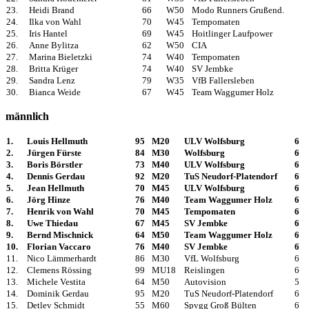
23.
Heidi Brand
66
W50
Modo Runners Grußend.
24.
Ilka von Wahl
70
W45
Tempomaten
25.
Iris Hantel
69
W45
Hoitlinger Laufpower
26.
Anne Bylitza
62
W50
CIA
27.
Marina Bieletzki
74
W40
Tempomaten
28.
Britta Krüger
74
W40
SV Jembke
29.
Sandra Lenz
79
W35
VfB Fallersleben
30.
Bianca Weide
67
W45
Team Waggumer Holz
männlich
1.
Louis Hellmuth
95
M20
ULV Wolfsburg
6
2.
Jürgen Fürste
84
M30
Wolfsburg
6
3.
Boris Börstler
73
M40
ULV Wolfsburg
6
4.
Dennis Gerdau
92
M20
TuS Neudorf-Platendorf
6
5.
Jean Hellmuth
70
M45
ULV Wolfsburg
6
6.
Jörg Hinze
76
M40
Team Waggumer Holz
6
7.
Henrik von Wahl
70
M45
Tempomaten
6
8.
Uwe Thiedau
67
M45
SV Jembke
6
9.
Bernd Mischnick
64
M50
Team Waggumer Holz
6
10.
Florian Vaccaro
76
M40
SV Jembke
6
11.
Nico Lämmerhardt
86
M30
VfL Wolfsburg
6
12.
Clemens Rössing
99
MU18
Reislingen
6
13.
Michele Vestita
64
M50
Autovision
5
14.
Dominik Gerdau
95
M20
TuS Neudorf-Platendorf
6
15.
Detlev Schmidt
55
M60
Spvgg Groß Bülten
6