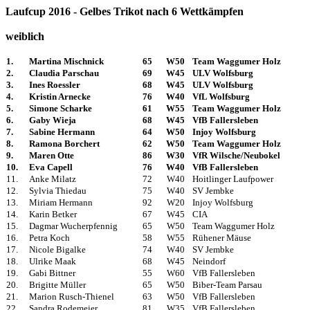
Laufcup 2016 - Gelbes Trikot nach 6 Wettkämpfen
weiblich
1.
Martina Mischnick
65
W50
Team Waggumer Holz
2.
Claudia Parschau
69
W45
ULV Wolfsburg
3.
Ines Roessler
68
W45
ULV Wolfsburg
4.
Kristin Arnecke
76
W40
VfL Wolfsburg
5.
Simone Scharke
61
W55
Team Waggumer Holz
6.
Gaby Wieja
68
W45
VfB Fallersleben
7.
Sabine Hermann
64
W50
Injoy Wolfsburg
8.
Ramona Borchert
62
W50
Team Waggumer Holz
9.
Maren Otte
86
W30
VfR Wilsche/Neubokel
10.
Eva Capell
76
W40
VfB Fallersleben
11.
Anke Milatz
72
W40
Hoitlinger Laufpower
12.
Sylvia Thiedau
75
W40
SV Jembke
13.
Miriam Hermann
92
W20
Injoy Wolfsburg
14.
Karin Betker
67
W45
CIA
15.
Dagmar Wucherpfennig
65
W50
Team Waggumer Holz
16.
Petra Koch
58
W55
Rühener Mäuse
17.
Nicole Bigalke
74
W40
SV Jembke
18.
Ulrike Maak
68
W45
Neindorf
19.
Gabi Bittner
55
W60
VfB Fallersleben
20.
Brigitte Müller
65
W50
Biber-Team Parsau
21.
Marion Rusch-Thienel
63
W50
VfB Fallersleben
22.
Sandra Rodemeier
81
W35
VfB Fallersleben