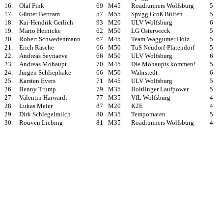
16.
Olaf Fink
69
M45
Roadrunners Wolfsburg
5
17.
Günter Bertram
57
M55
Spvgg Groß Bülten
5
18.
Kai-Hendrik Gerlich
93
M20
ULV Wolfsburg
6
19.
Mario Heinicke
62
M50
LG Osterwieck
5
20.
Robert Schwedenmann
67
M45
Team Waggumer Holz
5
21.
Erich Rasche
66
M50
TuS Neudorf-Platendorf
5
22.
Andreas Seynaeve
66
M50
ULV Wolfsburg
6
23.
Andreas Mohaupt
70
M45
Die Mohaupts kommen!
5
24.
Jürgen Schliephake
66
M50
Wahrstedt
6
25.
Karsten Evers
71
M45
ULV Wolfsburg
5
26.
Benny Trump
79
M35
Hoitlinger Laufpower
5
27.
Valentin Harwardt
77
M35
VfL Wolfsburg
4
28.
Lukas Meier
87
M20
K2E
4
29.
Dirk Schlegelmilch
80
M35
Tempomaten
5
30.
Rouven Liebing
81
M35
Roadrunners Wolfsburg
4