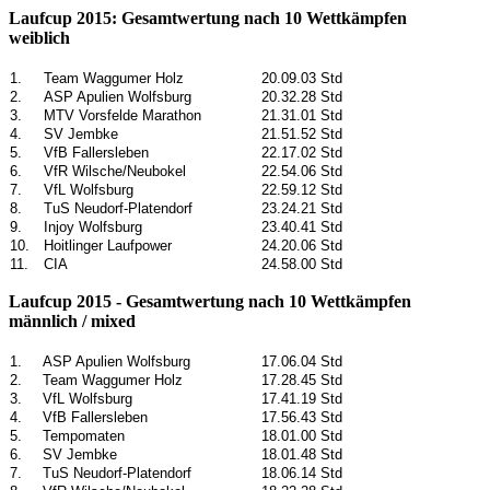
Laufcup 2015: Gesamtwertung nach 10 Wettkämpfen
weiblich
1.
Team Waggumer Holz
20.09.03 Std
2.
ASP Apulien Wolfsburg
20.32.28 Std
3.
MTV Vorsfelde Marathon
21.31.01 Std
4.
SV Jembke
21.51.52 Std
5.
VfB Fallersleben
22.17.02 Std
6.
VfR Wilsche/Neubokel
22.54.06 Std
7.
VfL Wolfsburg
22.59.12 Std
8.
TuS Neudorf-Platendorf
23.24.21 Std
9.
Injoy Wolfsburg
23.40.41 Std
10.
Hoitlinger Laufpower
24.20.06 Std
11.
CIA
24.58.00 Std
Laufcup 2015 - Gesamtwertung nach 10 Wettkämpfen
männlich / mixed
1.
ASP Apulien Wolfsburg
17.06.04 Std
2.
Team Waggumer Holz
17.28.45 Std
3.
VfL Wolfsburg
17.41.19 Std
4.
VfB Fallersleben
17.56.43 Std
5.
Tempomaten
18.01.00 Std
6.
SV Jembke
18.01.48 Std
7.
TuS Neudorf-Platendorf
18.06.14 Std