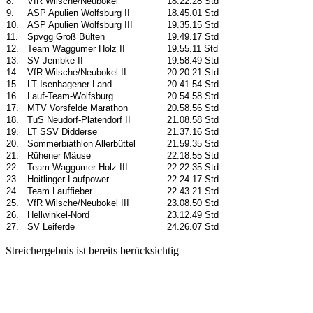
8.
VfR Wilsche/Neubokel
18.22.28 Std
9.
ASP Apulien Wolfsburg II
18.45.01 Std
10.
ASP Apulien Wolfsburg III
19.35.15 Std
11.
Spvgg Groß Bülten
19.49.17 Std
12.
Team Waggumer Holz II
19.55.11 Std
13.
SV Jembke II
19.58.49 Std
14.
VfR Wilsche/Neubokel II
20.20.21 Std
15.
LT Isenhagener Land
20.41.54 Std
16.
Lauf-Team-Wolfsburg
20.54.58 Std
17.
MTV Vorsfelde Marathon
20.58.56 Std
18.
TuS Neudorf-Platendorf II
21.08.58 Std
19.
LT SSV Didderse
21.37.16 Std
20.
Sommerbiathlon Allerbüttel
21.59.35 Std
21.
Rühener Mäuse
22.18.55 Std
22.
Team Waggumer Holz III
22.22.35 Std
23.
Hoitlinger Laufpower
22.24.17 Std
24.
Team Lauffieber
22.43.21 Std
25.
VfR Wilsche/Neubokel III
23.08.50 Std
26.
Hellwinkel-Nord
23.12.49 Std
27.
SV Leiferde
24.26.07 Std
Streichergebnis ist bereits berücksichtig