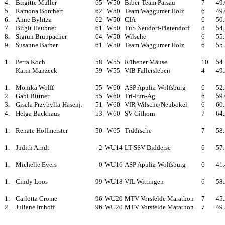
4.
Brigitte Müller
65
W50
Biber-Team Parsau
7
49
5.
Ramona Borchert
62
W50
Team Waggumer Holz
6
49
6.
Anne Bylitza
62
W50
CIA
6
50
7.
Birgit Haubner
61
W50
TuS Neudorf-Platendorf
8
54
8.
Sigrun Bruppacher
64
W50
Wilsche
6
55
9.
Susanne Barber
61
W50
Team Waggumer Holz
6
55
1.
Petra Koch
58
W55
Rühener Mäuse
10
54
Karin Manzeck
59
W55
VfB Fallersleben
4
49
1.
Monika Wolff
55
W60
ASP Apulia-Wolfsburg
6
52
2.
Gabi Bittner
55
W60
Tri-Fun-Ag
6
59
3.
Gisela Przybylla-Hasenj.
51
W60
VfR Wilsche/Neubokel
6
60
4.
Helga Backhaus
53
W60
SV Gifhorn
7
64
1.
Renate Hoffmeister
50
W65
Tiddische
7
58
1.
Judith Arndt
2
WU14
LT SSV Didderse
6
57
1.
Michelle Evers
0
WU16
ASP Apulia-Wolfsburg
6
41
1.
Cindy Loos
99
WU18
VfL Wittingen
6
58
1.
Carlotta Crome
96
WU20
MTV Vorsfelde Marathon
7
45
2.
Juliane Imhoff
96
WU20
MTV Vorsfelde Marathon
7
49