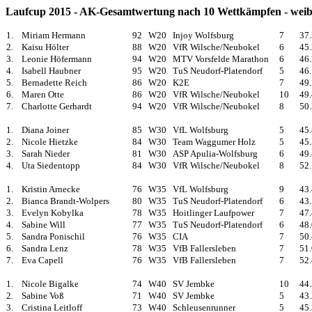
Laufcup 2015 - AK-Gesamtwertung nach 10 Wettkämpfen - weib
1.
Miriam Hermann
92
W20
Injoy Wolfsburg
7
37
2.
Kaisu Hölter
88
W20
VfR Wilsche/Neubokel
6
45
3.
Leonie Höfermann
94
W20
MTV Vorsfelde Marathon
6
46
4.
Isabell Haubner
95
W20
TuS Neudorf-Platendorf
5
46
5.
Bernadette Reich
86
W20
K2E
7
49
6.
Maren Otte
86
W20
VfR Wilsche/Neubokel
10
49
7.
Charlotte Gerhardt
94
W20
VfR Wilsche/Neubokel
8
50
1.
Diana Joiner
85
W30
VfL Wolfsburg
5
45
2.
Nicole Hietzke
84
W30
Team Waggumer Holz
5
45
3.
Sarah Nieder
81
W30
ASP Apulia-Wolfsburg
6
49
4.
Uta Siedentopp
84
W30
VfR Wilsche/Neubokel
8
52
1.
Kristin Arnecke
76
W35
VfL Wolfsburg
9
43
2.
Bianca Brandt-Wolpers
80
W35
TuS Neudorf-Platendorf
6
43
3.
Evelyn Kobylka
78
W35
Hoitlinger Laufpower
7
47
4.
Sabine Will
77
W35
TuS Neudorf-Platendorf
6
48
5.
Sandra Ponischil
76
W35
CIA
7
50
6.
Sandra Lenz
78
W35
VfB Fallersleben
7
51
7.
Eva Capell
76
W35
VfB Fallersleben
7
52
1.
Nicole Bigalke
74
W40
SV Jembke
10
44
2.
Sabine Voß
71
W40
SV Jembke
5
43
3.
Cristina Leitloff
73
W40
Schleusenrunner
5
45