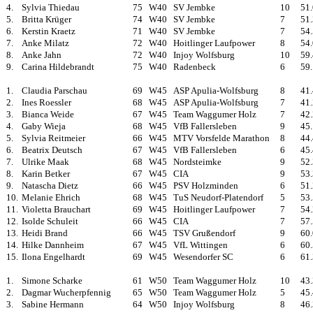
4.
Sylvia Thiedau
75
W40
SV Jembke
10
51
5.
Britta Krüger
74
W40
SV Jembke
7
51
6.
Kerstin Kraetz
71
W40
SV Jembke
7
54
7.
Anke Milatz
72
W40
Hoitlinger Laufpower
8
54
8.
Anke Jahn
72
W40
Injoy Wolfsburg
10
59
9.
Carina Hildebrandt
75
W40
Radenbeck
6
59
1.
Claudia Parschau
69
W45
ASP Apulia-Wolfsburg
8
41
2.
Ines Roessler
68
W45
ASP Apulia-Wolfsburg
7
41
3.
Bianca Weide
67
W45
Team Waggumer Holz
7
42
4.
Gaby Wieja
68
W45
VfB Fallersleben
9
45
5.
Sylvia Reitmeier
66
W45
MTV Vorsfelde Marathon
8
44
6.
Beatrix Deutsch
67
W45
VfB Fallersleben
6
45
7.
Ulrike Maak
68
W45
Nordsteimke
9
52
8.
Karin Betker
67
W45
CIA
9
53
9.
Natascha Dietz
66
W45
PSV Holzminden
6
51
10.
Melanie Ehrich
68
W45
TuS Neudorf-Platendorf
5
53
11.
Violetta Brauchart
69
W45
Hoitlinger Laufpower
7
54
12.
Isolde Schuleit
66
W45
CIA
7
57
13.
Heidi Brand
66
W45
TSV Grußendorf
9
60
14.
Hilke Dannheim
67
W45
VfL Wittingen
6
60
15.
Ilona Engelhardt
69
W45
Wesendorfer SC
6
61
1.
Simone Scharke
61
W50
Team Waggumer Holz
10
43
2.
Dagmar Wucherpfennig
65
W50
Team Waggumer Holz
5
45
3.
Sabine Hermann
64
W50
Injoy Wolfsburg
8
46