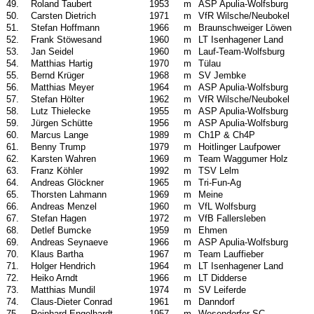
49.
Roland Taubert
1953
m
ASP Apulia-Wolfsburg
50.
Carsten Dietrich
1971
m
VfR Wilsche/Neubokel
51.
Stefan Hoffmann
1966
m
Braunschweiger Löwen
52.
Frank Stöwesand
1960
m
LT Isenhagener Land
53.
Jan Seidel
1960
m
Lauf-Team-Wolfsburg
54.
Matthias Hartig
1970
m
Tülau
55.
Bernd Krüger
1968
m
SV Jembke
56.
Matthias Meyer
1964
m
ASP Apulia-Wolfsburg
57.
Stefan Hölter
1962
m
VfR Wilsche/Neubokel
58.
Lutz Thielecke
1955
m
ASP Apulia-Wolfsburg
59.
Jürgen Schütte
1956
m
ASP Apulia-Wolfsburg
60.
Marcus Lange
1989
m
Ch1P & Ch4P
61.
Benny Trump
1979
m
Hoitlinger Laufpower
62.
Karsten Wahren
1969
m
Team Waggumer Holz
63.
Franz Köhler
1992
m
TSV Lelm
64.
Andreas Glöckner
1965
m
Tri-Fun-Ag
65.
Thorsten Lahmann
1969
m
Meine
66.
Andreas Menzel
1960
m
VfL Wolfsburg
67.
Stefan Hagen
1972
m
VfB Fallersleben
68.
Detlef Bumcke
1959
m
Ehmen
69.
Andreas Seynaeve
1966
m
ASP Apulia-Wolfsburg
70.
Klaus Bartha
1967
m
Team Lauffieber
71.
Holger Hendrich
1964
m
LT Isenhagener Land
72.
Heiko Arndt
1966
m
LT Didderse
73.
Matthias Mundil
1974
m
SV Leiferde
74.
Claus-Dieter Conrad
1961
m
Danndorf
75.
Reinhard Engelhardt
1957
m
Wesendorfer SC