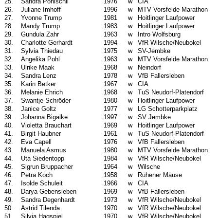
25.
Sandra Ponischil
1976
w
CIA
26.
Juliane Imhoff
1996
w
MTV Vorsfelde Marathon
27.
Yvonne Trump
1981
w
Hoitlinger Laufpower
28.
Mandy Trump
1983
w
Hoitlinger Laufpower
29.
Gundula Zahr
1963
w
Intro Wolfsburg
30.
Charlotte Gerhardt
1994
w
VfR Wilsche/Neubokel
31.
Sylvia Thiedau
1975
w
SV-Jembke
32.
Angelika Pohl
1963
w
MTV Vorsfelde Marathon
33.
Ulrike Maak
1968
w
Neindorf
34.
Sandra Lenz
1978
w
VfB Fallersleben
35.
Karin Betker
1967
w
CIA
36.
Melanie Ehrich
1968
w
TuS Neudorf-Platendorf
37.
Swantje Schröder
1980
w
Hoitlinger Laufpower
38.
Janice Goltz
1977
w
LG Schotterparkplatz
39.
Johanna Bigalke
1997
w
SV Jembke
40.
Violetta Brauchart
1969
w
Hoitlinger Laufpower
41.
Birgit Haubner
1961
w
TuS Neudorf-Platendorf
42.
Eva Capell
1976
w
VfB Fallersleben
43.
Manuela Asmus
1980
w
MTV Vorsfelde Marathon
44.
Uta Siedentopp
1984
w
VfR Wilsche/Neubokel
45.
Sigrun Bruppacher
1964
w
Wilsche
46.
Petra Koch
1958
w
Rühener Mäuse
47.
Isolde Schuleit
1966
w
CIA
48.
Darya Gebensleben
1969
w
VfB Fallersleben
49.
Sandra Degenhardt
1973
w
VfR Wilsche/Neubokel
50.
Astrid Tilenda
1970
w
VfR Wilsche/Neubokel
51.
Silvia Hagspiel
1970
w
VfR Wilsche/Neubokel