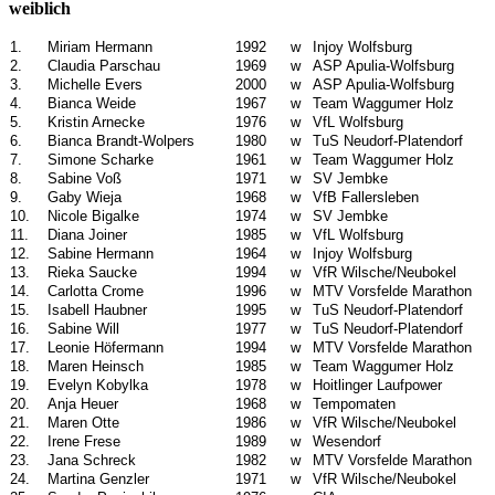
weiblich
1.
Miriam Hermann
1992
w
Injoy Wolfsburg
2.
Claudia Parschau
1969
w
ASP Apulia-Wolfsburg
3.
Michelle Evers
2000
w
ASP Apulia-Wolfsburg
4.
Bianca Weide
1967
w
Team Waggumer Holz
5.
Kristin Arnecke
1976
w
VfL Wolfsburg
6.
Bianca Brandt-Wolpers
1980
w
TuS Neudorf-Platendorf
7.
Simone Scharke
1961
w
Team Waggumer Holz
8.
Sabine Voß
1971
w
SV Jembke
9.
Gaby Wieja
1968
w
VfB Fallersleben
10.
Nicole Bigalke
1974
w
SV Jembke
11.
Diana Joiner
1985
w
VfL Wolfsburg
12.
Sabine Hermann
1964
w
Injoy Wolfsburg
13.
Rieka Saucke
1994
w
VfR Wilsche/Neubokel
14.
Carlotta Crome
1996
w
MTV Vorsfelde Marathon
15.
Isabell Haubner
1995
w
TuS Neudorf-Platendorf
16.
Sabine Will
1977
w
TuS Neudorf-Platendorf
17.
Leonie Höfermann
1994
w
MTV Vorsfelde Marathon
18.
Maren Heinsch
1985
w
Team Waggumer Holz
19.
Evelyn Kobylka
1978
w
Hoitlinger Laufpower
20.
Anja Heuer
1968
w
Tempomaten
21.
Maren Otte
1986
w
VfR Wilsche/Neubokel
22.
Irene Frese
1989
w
Wesendorf
23.
Jana Schreck
1982
w
MTV Vorsfelde Marathon
24.
Martina Genzler
1971
w
VfR Wilsche/Neubokel