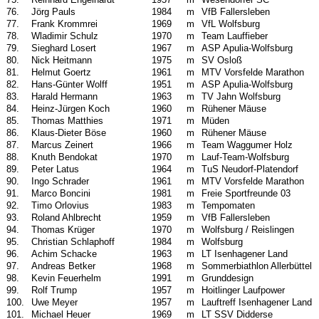
76.
Jörg Pauls
1984
m
VfB Fallersleben
77.
Frank Krommrei
1969
m
VfL Wolfsburg
78.
Wladimir Schulz
1970
m
Team Lauffieber
79.
Sieghard Losert
1967
m
ASP Apulia-Wolfsburg
80.
Nick Heitmann
1975
m
SV Osloß
81.
Helmut Goertz
1961
m
MTV Vorsfelde Marathon
82.
Hans-Günter Wolff
1951
m
ASP Apulia-Wolfsburg
83.
Harald Hermann
1963
m
TV Jahn Wolfsburg
84.
Heinz-Jürgen Koch
1960
m
Rühener Mäuse
85.
Thomas Matthies
1971
m
Müden
86.
Klaus-Dieter Böse
1960
m
Rühener Mäuse
87.
Marcus Zeinert
1966
m
Team Waggumer Holz
88.
Knuth Bendokat
1970
m
Lauf-Team-Wolfsburg
89.
Peter Latus
1964
m
TuS Neudorf-Platendorf
90.
Ingo Schrader
1961
m
MTV Vorsfelde Marathon
91.
Marco Boncini
1981
m
Freie Sportfreunde 03
92.
Timo Orlovius
1983
m
Tempomaten
93.
Roland Ahlbrecht
1959
m
VfB Fallersleben
94.
Thomas Krüger
1970
m
Wolfsburg / Reislingen
95.
Christian Schlaphoff
1984
m
Wolfsburg
96.
Achim Schacke
1963
m
LT Isenhagener Land
97.
Andreas Betker
1968
m
Sommerbiathlon Allerbüttel
98.
Kevin Feuerhelm
1991
m
Grunddesign
99.
Rolf Trump
1957
m
Hoitlinger Laufpower
100.
Uwe Meyer
1957
m
Lauftreff Isenhagener Land
101.
Michael Heuer
1969
m
LT SSV Didderse