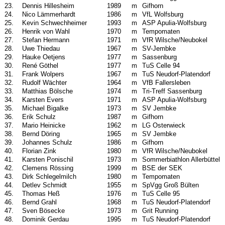
23.
Dennis Hillesheim
1989
m
Gifhorn
24.
Nico Lämmerhardt
1986
m
VfL Wolfsburg
25.
Kevin Schwechheimer
1993
m
ASP Apulia-Wolfsburg
26.
Henrik von Wahl
1970
m
Tempomaten
27.
Stefan Hermann
1971
m
VfR Wilsche/Neubokel
28.
Uwe Thiedau
1967
m
SV-Jembke
29.
Hauke Oetjens
1977
m
Sassenburg
30.
René Göthel
1977
m
TuS Celle 94
31.
Frank Wolpers
1967
m
TuS Neudorf-Platendorf
32.
Rudolf Wächter
1964
m
VfB Fallersleben
33.
Matthias Bölsche
1974
m
Tri-Treff Sassenburg
34.
Karsten Evers
1971
m
ASP Apulia-Wolfsburg
35.
Michael Bigalke
1973
m
SV Jembke
36.
Erik Schulz
1987
m
Gifhorn
37.
Mario Heinicke
1962
m
LG Osterwieck
38.
Bernd Döring
1965
m
SV Jembke
39.
Johannes Schulz
1986
m
Gifhorn
40.
Florian Zink
1980
m
VfR Wilsche/Neubokel
41.
Karsten Ponischil
1973
m
Sommerbiathlon Allerbüttel
42.
Clemens Rössing
1999
m
BSE der SEK
43.
Dirk Schlegelmilch
1980
m
Tempomaten
44.
Detlev Schmidt
1955
m
SpVgg Groß Bülten
45.
Thomas Heß
1976
m
TuS Celle 95
46.
Bernd Grahl
1968
m
TuS Neudorf-Platendorf
47.
Sven Bösecke
1973
m
Grit Running
48.
Dominik Gerdau
1995
m
TuS Neudorf-Platendorf