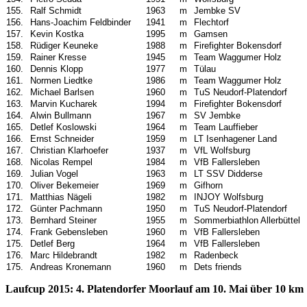
155.
Ralf Schmidt
1963
m
Jembke SV
156.
Hans-Joachim Feldbinder
1941
m
Flechtorf
157.
Kevin Kostka
1995
m
Gamsen
158.
Rüdiger Keuneke
1988
m
Firefighter Bokensdorf
159.
Rainer Kresse
1945
m
Team Waggumer Holz
160.
Dennis Klopp
1977
m
Tülau
161.
Normen Liedtke
1986
m
Team Waggumer Holz
162.
Michael Barlsen
1960
m
TuS Neudorf-Platendorf
163.
Marvin Kucharek
1994
m
Firefighter Bokensdorf
164.
Alwin Bullmann
1967
m
SV Jembke
165.
Detlef Koslowski
1964
m
Team Lauffieber
166.
Ernst Schneider
1959
m
LT Isenhagener Land
167.
Christian Klarhoefer
1937
m
VfL Wolfsburg
168.
Nicolas Rempel
1984
m
VfB Fallersleben
169.
Julian Vogel
1963
m
LT SSV Didderse
170.
Oliver Bekemeier
1969
m
Gifhorn
171.
Matthias Nägeli
1982
m
INJOY Wolfsburg
172.
Günter Pachmann
1950
m
TuS Neudorf-Platendorf
173.
Bernhard Steiner
1955
m
Sommerbiathlon Allerbüttel
174.
Frank Gebensleben
1960
m
VfB Fallersleben
175.
Detlef Berg
1964
m
VfB Fallersleben
176.
Marc Hildebrandt
1982
m
Radenbeck
175.
Andreas Kronemann
1960
m
Dets friends
Laufcup 2015: 4. Platendorfer Moorlauf am 10. Mai über 10
km