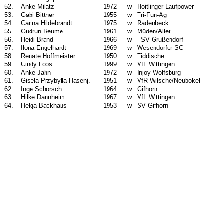
52.
Anke Milatz
1972
w
Hoitlinger Laufpower
53.
Gabi Bittner
1955
w
Tri-Fun-Ag
54.
Carina Hildebrandt
1975
w
Radenbeck
55.
Gudrun Beume
1961
w
Müden/Aller
56.
Heidi Brand
1966
w
TSV Grußendorf
57.
Ilona Engelhardt
1969
w
Wesendorfer SC
58.
Renate Hoffmeister
1950
w
Tiddische
59.
Cindy Loos
1999
w
VfL Wittingen
60.
Anke Jahn
1972
w
Injoy Wolfsburg
61.
Gisela Przybylla-Hasenj.
1951
w
VfR Wilsche/Neubokel
62.
Inge Schorsch
1964
w
Gifhorn
63.
Hilke Dannheim
1967
w
VfL Wittingen
64.
Helga Backhaus
1953
w
SV Gifhorn