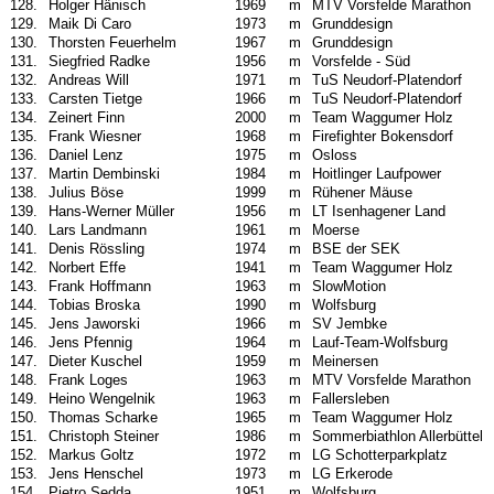
128.
Holger Hänisch
1969
m
MTV Vorsfelde Marathon
129.
Maik Di Caro
1973
m
Grunddesign
130.
Thorsten Feuerhelm
1967
m
Grunddesign
131.
Siegfried Radke
1956
m
Vorsfelde - Süd
132.
Andreas Will
1971
m
TuS Neudorf-Platendorf
133.
Carsten Tietge
1966
m
TuS Neudorf-Platendorf
134.
Zeinert Finn
2000
m
Team Waggumer Holz
135.
Frank Wiesner
1968
m
Firefighter Bokensdorf
136.
Daniel Lenz
1975
m
Osloss
137.
Martin Dembinski
1984
m
Hoitlinger Laufpower
138.
Julius Böse
1999
m
Rühener Mäuse
139.
Hans-Werner Müller
1956
m
LT Isenhagener Land
140.
Lars Landmann
1961
m
Moerse
141.
Denis Rössling
1974
m
BSE der SEK
142.
Norbert Effe
1941
m
Team Waggumer Holz
143.
Frank Hoffmann
1963
m
SlowMotion
144.
Tobias Broska
1990
m
Wolfsburg
145.
Jens Jaworski
1966
m
SV Jembke
146.
Jens Pfennig
1964
m
Lauf-Team-Wolfsburg
147.
Dieter Kuschel
1959
m
Meinersen
148.
Frank Loges
1963
m
MTV Vorsfelde Marathon
149.
Heino Wengelnik
1963
m
Fallersleben
150.
Thomas Scharke
1965
m
Team Waggumer Holz
151.
Christoph Steiner
1986
m
Sommerbiathlon Allerbüttel
152.
Markus Goltz
1972
m
LG Schotterparkplatz
153.
Jens Henschel
1973
m
LG Erkerode
154.
Pietro Sedda
1951
m
Wolfsburg