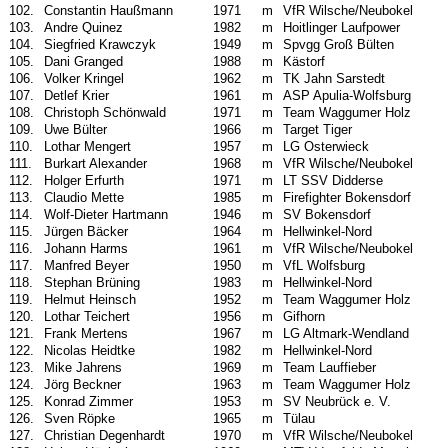
102.
Constantin Haußmann
1971
m
VfR Wilsche/Neubokel
103.
Andre Quinez
1982
m
Hoitlinger Laufpower
104.
Siegfried Krawczyk
1949
m
Spvgg Groß Bülten
105.
Dani Granged
1988
m
Kästorf
106.
Volker Kringel
1962
m
TK Jahn Sarstedt
107.
Detlef Krier
1961
m
ASP Apulia-Wolfsburg
108.
Christoph Schönwald
1971
m
Team Waggumer Holz
109.
Uwe Bülter
1966
m
Target Tiger
110.
Lothar Mengert
1957
m
LG Osterwieck
111.
Burkart Alexander
1968
m
VfR Wilsche/Neubokel
112.
Holger Erfurth
1971
m
LT SSV Didderse
113.
Claudio Mette
1985
m
Firefighter Bokensdorf
114.
Wolf-Dieter Hartmann
1946
m
SV Bokensdorf
115.
Jürgen Bäcker
1964
m
Hellwinkel-Nord
116.
Johann Harms
1961
m
VfR Wilsche/Neubokel
117.
Manfred Beyer
1950
m
VfL Wolfsburg
118.
Stephan Brüning
1983
m
Hellwinkel-Nord
119.
Helmut Heinsch
1952
m
Team Waggumer Holz
120.
Lothar Teichert
1956
m
Gifhorn
121.
Frank Mertens
1967
m
LG Altmark-Wendland
122.
Nicolas Heidtke
1982
m
Hellwinkel-Nord
123.
Mike Jahrens
1969
m
Team Lauffieber
124.
Jörg Beckner
1963
m
Team Waggumer Holz
125.
Konrad Zimmer
1953
m
SV Neubrück e. V.
126.
Sven Röpke
1965
m
Tülau
127.
Christian Degenhardt
1970
m
VfR Wilsche/Neubokel