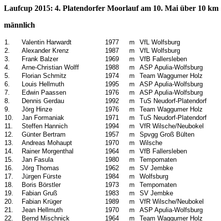
Laufcup 2015: 4. Platendorfer Moorlauf am 10. Mai über 10
km
männlich
1.
Valentin Harwardt
1977
m
VfL Wolfsburg
2.
Alexander Krenz
1987
m
VfL Wolfsburg
3.
Frank Balzer
1969
m
VfB Fallersleben
4.
Arne-Christian Wolff
1988
m
ASP Apulia-Wolfsburg
5.
Florian Schmitz
1974
m
Team Waggumer Holz
6.
Louis Hellmuth
1995
m
ASP Apulia-Wolfsburg
7.
Edwin Paassen
1976
m
ASP Apulia-Wolfsburg
8.
Dennis Gerdau
1992
m
TuS Neudorf-Platendorf
9.
Jörg Hinze
1976
m
Team Waggumer Holz
10.
Jan Formaniak
1971
m
TuS Neudorf-Platendorf
11.
Steffen Hannich
1994
m
VfR Wilsche/Neubokel
12.
Günter Bertram
1957
m
Spvgg Groß Bülten
13.
Andreas Mohaupt
1970
m
Wilsche
14.
Rainer Morgenthal
1964
m
VfB Fallersleben
15.
Jan Fasula
1980
m
Tempomaten
16.
Jörg Thomas
1962
m
SV Jembke
17.
Jürgen Fürste
1984
m
Wolfsburg
18.
Boris Börstler
1973
m
Tempomaten
19.
Fabian Gruß
1983
m
SV Jembke
20.
Fabian Krüger
1989
m
VfR Wilsche/Neubokel
21.
Jean Hellmuth
1970
m
ASP Apulia-Wolfsburg
22.
Bernd Mischnick
1964
m
Team Waggumer Holz