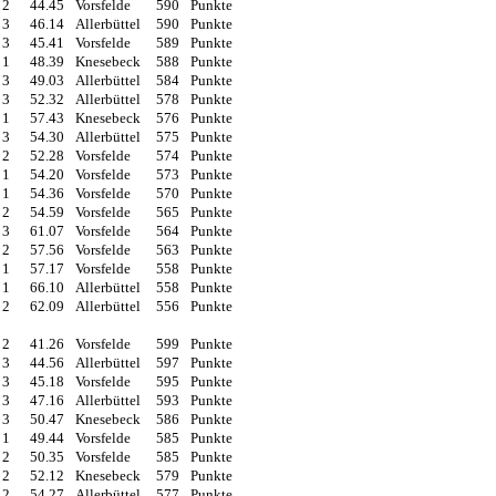
2
44.45
Vorsfelde
590
Punkte
3
46.14
Allerbüttel
590
Punkte
3
45.41
Vorsfelde
589
Punkte
1
48.39
Knesebeck
588
Punkte
3
49.03
Allerbüttel
584
Punkte
3
52.32
Allerbüttel
578
Punkte
1
57.43
Knesebeck
576
Punkte
3
54.30
Allerbüttel
575
Punkte
2
52.28
Vorsfelde
574
Punkte
1
54.20
Vorsfelde
573
Punkte
1
54.36
Vorsfelde
570
Punkte
2
54.59
Vorsfelde
565
Punkte
3
61.07
Vorsfelde
564
Punkte
2
57.56
Vorsfelde
563
Punkte
1
57.17
Vorsfelde
558
Punkte
1
66.10
Allerbüttel
558
Punkte
2
62.09
Allerbüttel
556
Punkte
2
41.26
Vorsfelde
599
Punkte
3
44.56
Allerbüttel
597
Punkte
3
45.18
Vorsfelde
595
Punkte
3
47.16
Allerbüttel
593
Punkte
3
50.47
Knesebeck
586
Punkte
1
49.44
Vorsfelde
585
Punkte
2
50.35
Vorsfelde
585
Punkte
2
52.12
Knesebeck
579
Punkte
2
54.27
Allerbüttel
577
Punkte