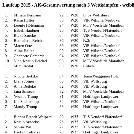
Laufcup 2015 - AK-Gesamtwertung nach 3 Wettkämpfen - weibl
1.
Miriam Hermann
92
W20
Injoy Wolfsburg
2.
Kaisu Hölter
88
W20
VfR Wilsche/Neubokel
3.
Leonie Höfermann
94
W20
MTV Vorsfelde Marathon
4.
Isabell Haubner
95
W20
TuS Neudorf-Platendorf
5.
Rieka Saucke
94
W20
VfR Wilsche/Neubokel
K2E
6.
Bernadette Reich
86
W20
7.
Maren Otte
86
W20
VfR Wilsche/Neubokel
8.
Alina Hölter
90
W20
VfR Wilsche/Neubokel
9.
Charlotte Gerhardt
94
W20
VfR Wilsche/Neubokel
10.
Nina-Kristin Heickel
93
W20
MTV Vorsfelde Marathon
11.
Mira Uredat
88
W20
Rühen
1.
Nicole Hietzke
84
W30
Team Waggumer Holz
2.
Diana Joiner
85
W30
VfL Wolfsburg
3.
Anna Deileke
82
W30
VfL Wolfsburg
4.
Jana Schreck
82
W30
MTV Vorsfelde Marathon
5.
Yvonne Trump
81
W30
Hoitlinger Laufpower
6.
Uta Siedentopp
84
W30
VfR Wilsche/Neubokel
7.
Mandy Trump
83
W30
Hoitlinger Laufpower
1.
Bianca Brandt-Wolpers
80
W35
TuS Neudorf-Platendorf
2.
Kristin Arnecke
76
W35
VfL Wolfsburg
3.
Sabine Will
77
W35
TuS Neudorf-Platendorf
4.
Evelyn Kobylka
78
W35
Hoitlinger Laufpower