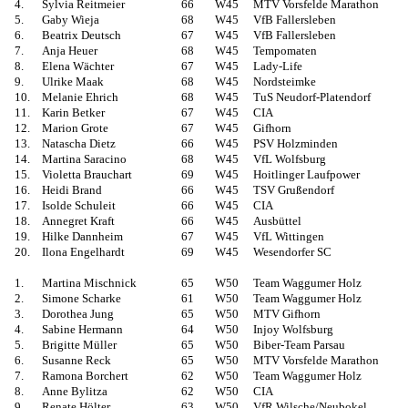
4.
Sylvia Reitmeier
66
W45
MTV Vorsfelde Marathon
5.
Gaby Wieja
68
W45
VfB Fallersleben
6.
Beatrix Deutsch
67
W45
VfB Fallersleben
7.
Anja Heuer
68
W45
Tempomaten
8.
Elena Wächter
67
W45
Lady-Life
9.
Ulrike Maak
68
W45
Nordsteimke
10.
Melanie Ehrich
68
W45
TuS Neudorf-Platendorf
11.
Karin Betker
67
W45
CIA
12.
Marion Grote
67
W45
Gifhorn
13.
Natascha Dietz
66
W45
PSV Holzminden
14.
Martina Saracino
68
W45
VfL Wolfsburg
15.
Violetta Brauchart
69
W45
Hoitlinger Laufpower
16.
Heidi Brand
66
W45
TSV Grußendorf
17.
Isolde Schuleit
66
W45
CIA
18.
Annegret Kraft
66
W45
Ausbüttel
19.
Hilke Dannheim
67
W45
VfL Wittingen
20.
Ilona Engelhardt
69
W45
Wesendorfer SC
1.
Martina Mischnick
65
W50
Team Waggumer Holz
2.
Simone Scharke
61
W50
Team Waggumer Holz
3.
Dorothea Jung
65
W50
MTV Gifhorn
4.
Sabine Hermann
64
W50
Injoy Wolfsburg
5.
Brigitte Müller
65
W50
Biber-Team Parsau
6.
Susanne Reck
65
W50
MTV Vorsfelde Marathon
7.
Ramona Borchert
62
W50
Team Waggumer Holz
8.
Anne Bylitza
62
W50
CIA
9.
Renate Hölter
63
W50
VfR Wilsche/Neubokel