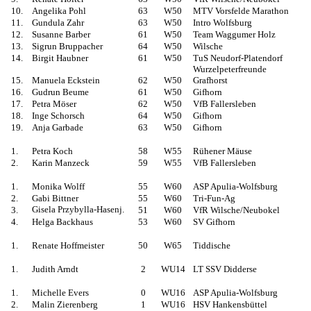
10.
Angelika Pohl
63
W50
MTV Vorsfelde Marathon
11.
Gundula Zahr
63
W50
Intro Wolfsburg
12.
Susanne Barber
61
W50
Team Waggumer Holz
13.
Sigrun Bruppacher
64
W50
Wilsche
14.
Birgit Haubner
61
W50
TuS Neudorf-Platendorf
Wurzelpeterfreunde
15.
Manuela Eckstein
62
W50
Grafhorst
16.
Gudrun Beume
61
W50
Gifhorn
17.
Petra Möser
62
W50
VfB Fallersleben
18.
Inge Schorsch
64
W50
Gifhorn
19.
Anja Garbade
63
W50
Gifhorn
1.
Petra Koch
58
W55
Rühener Mäuse
2.
Karin Manzeck
59
W55
VfB Fallersleben
1.
Monika Wolff
55
W60
ASP Apulia-Wolfsburg
2.
Gabi Bittner
55
W60
Tri-Fun-Ag
Gisela Przybylla-Hasenj.
3.
51
W60
VfR Wilsche/Neubokel
4.
Helga Backhaus
53
W60
SV Gifhorn
1.
Renate Hoffmeister
50
W65
Tiddische
1.
Judith Arndt
2
WU14
LT SSV Didderse
1.
Michelle Evers
0
WU16
ASP Apulia-Wolfsburg
2.
Malin Zierenberg
1
WU16
HSV Hankensbüttel