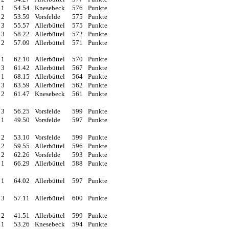
1
54.54
Knesebeck
576
Punkte
2
53.59
Vorsfelde
575
Punkte
3
55.57
Allerbüttel
575
Punkte
3
58.22
Allerbüttel
572
Punkte
2
57.09
Allerbüttel
571
Punkte
1
62.10
Allerbüttel
570
Punkte
3
61.42
Allerbüttel
567
Punkte
1
68.15
Allerbüttel
564
Punkte
3
63.59
Allerbüttel
562
Punkte
2
61.47
Knesebeck
561
Punkte
3
56.25
Vorsfelde
599
Punkte
1
49.50
Vorsfelde
597
Punkte
2
53.10
Vorsfelde
599
Punkte
2
59.55
Allerbüttel
596
Punkte
2
62.26
Vorsfelde
593
Punkte
1
66.29
Allerbüttel
588
Punkte
1
64.02
Allerbüttel
597
Punkte
3
57.11
Allerbüttel
600
Punkte
2
41.51
Allerbüttel
599
Punkte
1
53.26
Knesebeck
594
Punkte