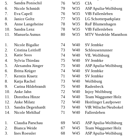
Sandra Ponischil
5.
76
W35
CIA
6.
Nicole Schmidt
79
W35
ASP Apulia-Wolfsburg
7.
Eva Capell
76
W35
VfB Fallersleben
8.
Janice Goltz
77
W35
LG Schotterparkplatz
9.
Anne Langeheine
78
W35
RuF Blumenhagen
10.
Sandra Lenz
78
W35
VfB Fallersleben
11.
Manuela Asmus
80
W35
MTV Vorsfelde Marathon
1.
Nicole Bigalke
74
W40
SV Jembke
2.
Cristina Leitloff
73
W40
Schleusenrunner
Katie Soos
3.
74
W40
VfL Wolfsburg
4.
Sylvia Thiedau
75
W40
SV Jembke
5.
Alexandra Jünger
75
W40
ASP Apulia-Wolfsburg
6.
Britta Krüger
74
W40
SV Jembke
7.
Kerstin Kraetz
71
W40
SV Jembke
8.
Katja Rachel
73
W40
Wolfsburg
9.
Carina Hildebrandt
75
W40
Radenbeck
10.
Anke Jahn
72
W40
Injoy Wolfsburg
11.
Dorothea Hinze
74
W40
Team Waggumer Holz
12.
Anke Milatz
72
W40
Hoitlinger Laufpower
13.
Sandra Degenhardt
73
W40
VfR Wilsche/Neubokel
14.
Nicole Mehlhaf
71
W40
Fallersleben
1.
Claudia Parschau
69
W45
ASP Apulia-Wolfsburg
2.
Bianca Weide
67
W45
Team Waggumer Holz
3.
Ines Roessler
68
W45
ASP Apulia-Wolfsburg