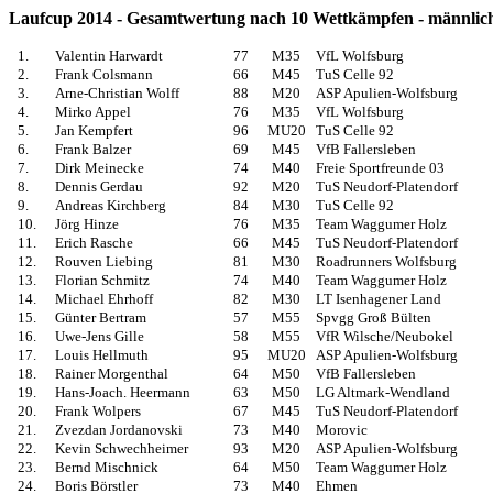
Laufcup 2014 - Gesamtwertung nach 10 Wettkämpfen - männlic
1.
Valentin Harwardt
77
M35
VfL Wolfsburg
2.
Frank Colsmann
66
M45
TuS Celle 92
3.
Arne-Christian Wolff
88
M20
ASP Apulien-Wolfsburg
4.
Mirko Appel
76
M35
VfL Wolfsburg
5.
Jan Kempfert
96
MU20
TuS Celle 92
6.
Frank Balzer
69
M45
VfB Fallersleben
7.
Dirk Meinecke
74
M40
Freie Sportfreunde 03
8.
Dennis Gerdau
92
M20
TuS Neudorf-Platendorf
9.
Andreas Kirchberg
84
M30
TuS Celle 92
10.
Jörg Hinze
76
M35
Team Waggumer Holz
11.
Erich Rasche
66
M45
TuS Neudorf-Platendorf
12.
Rouven Liebing
81
M30
Roadrunners Wolfsburg
13.
Florian Schmitz
74
M40
Team Waggumer Holz
14.
Michael Ehrhoff
82
M30
LT Isenhagener Land
15.
Günter Bertram
57
M55
Spvgg Groß Bülten
16.
Uwe-Jens Gille
58
M55
VfR Wilsche/Neubokel
17.
Louis Hellmuth
95
MU20
ASP Apulien-Wolfsburg
18.
Rainer Morgenthal
64
M50
VfB Fallersleben
19.
Hans-Joach. Heermann
63
M50
LG Altmark-Wendland
20.
Frank Wolpers
67
M45
TuS Neudorf-Platendorf
21.
Zvezdan Jordanovski
73
M40
Morovic
22.
Kevin Schwechheimer
93
M20
ASP Apulien-Wolfsburg
23.
Bernd Mischnick
64
M50
Team Waggumer Holz
24.
Boris Börstler
73
M40
Ehmen