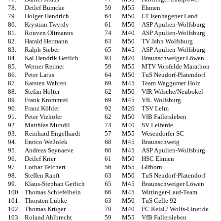
78.
Detlef Bumcke
59
M55
Ehmen
79.
Holger Hendrich
64
M50
LT Isenhagener Land
80.
Krystian Twyrdy
61
M50
ASP Apulien-Wolfsburg
81.
Rouven Oltmanns
74
M40
ASP Apulien-Wolfsburg
82.
Harald Hermann
63
M50
TV Jahn Wolfsburg
83.
Ralph Sieber
65
M45
ASP Apulien-Wolfsburg
84.
Kai Hendrik Gerlich
93
M20
Braunschweiger Löwen
85.
Werner Reimer
59
M55
MTV Vorsfelde Marathon
86.
Peter Latus
64
M50
TuS Neudorf-Platendorf
87.
Karsten Wahren
69
M45
Team Waggumer Holz
88.
Stefan Hölter
62
M50
VfR Wilsche/Neubokel
89.
Frank Krommrei
69
M45
VfL Wolfsburg
90.
Franz Köhler
92
M20
TSV Lelm
91.
Peter Viehöfer
62
M50
VfB Fallersleben
92.
Matthias Mundil
74
M40
SV Leiferde
93.
Reinhard Engelhardt
57
M55
Wesendorfer SC
94.
Enrico Weßolek
68
M45
Braunschweig
95.
Andreas Seynaeve
66
M45
ASP Apulien-Wolfsburg
96.
Detlef Krier
61
M50
HSC Ehmen
97.
Lothar Teichert
56
M55
Gifhorn
98.
Steffen Ranft
63
M50
TuS Neudorf-Platendorf
99.
Klaus-Stephan Gerlich
65
M45
Braunschweiger Löwen
100.
Thomas Schiefelbein
66
M45
Wittinger-Lauf-Team
101.
Thorsten Lübke
63
M50
TuS Celle 92
102.
Thomas Krüger
70
M40
FC Reisl./ Wolfs-Liner.de
103.
Roland Ahlbrecht
59
M55
VfB Fallersleben