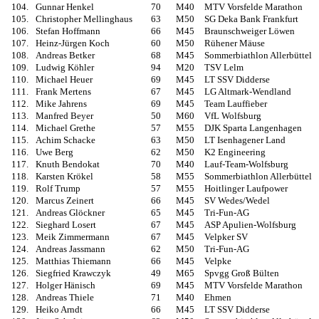
104.
Gunnar Henkel
70
M40
MTV Vorsfelde Marathon
105.
Christopher Mellinghaus
63
M50
SG Deka Bank Frankfurt
106.
Stefan Hoffmann
66
M45
Braunschweiger Löwen
107.
Heinz-Jürgen Koch
60
M50
Rühener Mäuse
108.
Andreas Betker
68
M45
Sommerbiathlon Allerbüttel
109.
Ludwig Köhler
94
M20
TSV Lelm
110.
Michael Heuer
69
M45
LT SSV Didderse
111.
Frank Mertens
67
M45
LG Altmark-Wendland
112.
Mike Jahrens
69
M45
Team Lauffieber
113.
Manfred Beyer
50
M60
VfL Wolfsburg
114.
Michael Grethe
57
M55
DJK Sparta Langenhagen
115.
Achim Schacke
63
M50
LT Isenhagener Land
116.
Uwe Berg
62
M50
K2 Engineering
117.
Knuth Bendokat
70
M40
Lauf-Team-Wolfsburg
118.
Karsten Krökel
58
M55
Sommerbiathlon Allerbüttel
119.
Rolf Trump
57
M55
Hoitlinger Laufpower
120.
Marcus Zeinert
66
M45
SV Wedes/Wedel
121.
Andreas Glöckner
65
M45
Tri-Fun-AG
122.
Sieghard Losert
67
M45
ASP Apulien-Wolfsburg
123.
Meik Zimmermann
67
M45
Velpker SV
124.
Andreas Jassmann
62
M50
Tri-Fun-AG
125.
Matthias Thiemann
66
M45
Velpke
126.
Siegfried Krawczyk
49
M65
Spvgg Groß Bülten
127.
Holger Hänisch
69
M45
MTV Vorsfelde Marathon
128.
Andreas Thiele
71
M40
Ehmen
129.
Heiko Arndt
66
M45
LT SSV Didderse