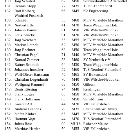
130.
Jörg Schuleit
62
M50
Sommerbiathlon Allerbüttel
131.
Dennis Klopp
77
M35
Tülau-Fahrenhorst
132.
Ralf Kolberg
66
M45
K2 Engineering
Winfried Posdzich-
133.
Schmidt
53
M60
MTV Vorsfelde Marathon
134.
Norbert Effe
41
M70
Team Waggumer Holz
135.
Johann Harms
61
M50
VfR Wilsche/Neubokel
136.
Felix Saucke
91
M20
VfR Wilsche/Neubokel
137.
Jörg Weichert
55
M55
MTV Vorsfelde Marathon
138.
Markus Leipelt
62
M50
MTV Vorsfelde Marathon
139.
Jörg Beckner
63
M50
Team Waggumer Holz
140.
Christian Pagel
71
M40
MTV Vorsfelde Marathon
141.
Konrad Zimmer
53
M60
SV Neubrück e.V.
142.
Rainer Schmidt
64
M50
Team Waggumer Holz
143.
Johannes Irmscher
52
M60
TuS Neudorf-Platendorf
144.
Wolf-Dieter Hartmann
46
M65
SV Bokensdorf
145.
Christian Degenhardt
70
M40
VfR Wilsche/Neubokel
146.
Wolfgang Kammel
63
M50
Gifhorn
147.
Denis Rössing
74
M40
Reislingen
148.
Frank Loges
63
M50
MTV Vorsfelde Marathon
149.
Frank Hoffmann
63
M50
SlowMotion
150.
Karsten Alf
44
M70
VfB Fallersleben
151.
Andreas Brandes
79
M35
Lauf-Team-Wolfsburg
152.
Stefan Klüber
65
M45
MTV Vorsfelde Marathon
153.
Hartmut Vogt
44
M70
TuS Neudorf-Platendorf
154.
Julius Böse
99
MU16
Rühener Mäuse
155.
Matthias Harder
59
M55
VfB Fallersleben