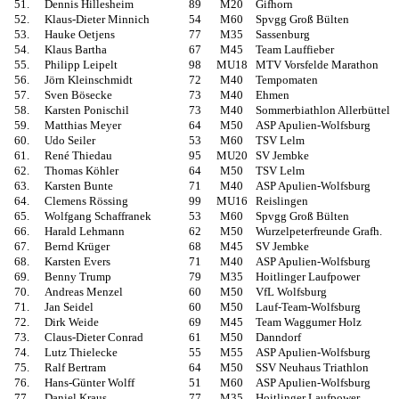
51.
Dennis Hillesheim
89
M20
Gifhorn
52.
Klaus-Dieter Minnich
54
M60
Spvgg Groß Bülten
53.
Hauke Oetjens
77
M35
Sassenburg
54.
Klaus Bartha
67
M45
Team Lauffieber
55.
Philipp Leipelt
98
MU18
MTV Vorsfelde Marathon
56.
Jörn Kleinschmidt
72
M40
Tempomaten
57.
Sven Bösecke
73
M40
Ehmen
58.
Karsten Ponischil
73
M40
Sommerbiathlon Allerbüttel
59.
Matthias Meyer
64
M50
ASP Apulien-Wolfsburg
60.
Udo Seiler
53
M60
TSV Lelm
61.
René Thiedau
95
MU20
SV Jembke
62.
Thomas Köhler
64
M50
TSV Lelm
63.
Karsten Bunte
71
M40
ASP Apulien-Wolfsburg
64.
Clemens Rössing
99
MU16
Reislingen
65.
Wolfgang Schaffranek
53
M60
Spvgg Groß Bülten
66.
Harald Lehmann
62
M50
Wurzelpeterfreunde Grafh.
67.
Bernd Krüger
68
M45
SV Jembke
68.
Karsten Evers
71
M40
ASP Apulien-Wolfsburg
69.
Benny Trump
79
M35
Hoitlinger Laufpower
70.
Andreas Menzel
60
M50
VfL Wolfsburg
71.
Jan Seidel
60
M50
Lauf-Team-Wolfsburg
72.
Dirk Weide
69
M45
Team Waggumer Holz
73.
Claus-Dieter Conrad
61
M50
Danndorf
74.
Lutz Thielecke
55
M55
ASP Apulien-Wolfsburg
75.
Ralf Bertram
64
M50
SSV Neuhaus Triathlon
76.
Hans-Günter Wolff
51
M60
ASP Apulien-Wolfsburg
77.
Daniel Kraus
77
M35
Hoitlinger Laufpower