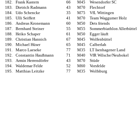
182.
Frank Kastern
66
M45
Wesendorfer SC
183.
Dietrich Radmann
43
M70
Flechtorf
184.
Udo Schencke
35
M75
VfL Wittingen
185.
Ulli Seiffert
41
M70
Team Waggumer Holz
186.
Andreas Kronemann
60
M50
Dets friends
187.
Bernhard Steiner
55
M55
Sommerbiathlon Allerbüttel
188.
Heiko Schaper
61
M50
Egger läuft
189.
Christian Hannich
67
M45
Wolfenbüttel
190.
Michael Hüser
65
M45
Calberlah
191.
Marco Laeseke
77
M35
LT Isenhagener Land
192.
Constantin Haußmann
71
M40
VfR Wilsche/Neubokel
193.
Armin Herrendörfer
43
M70
Stüde
194.
Waldemar Felde
52
M60
Vorsfelde
195.
Matthias Leitzke
77
M35
Wolfsburg