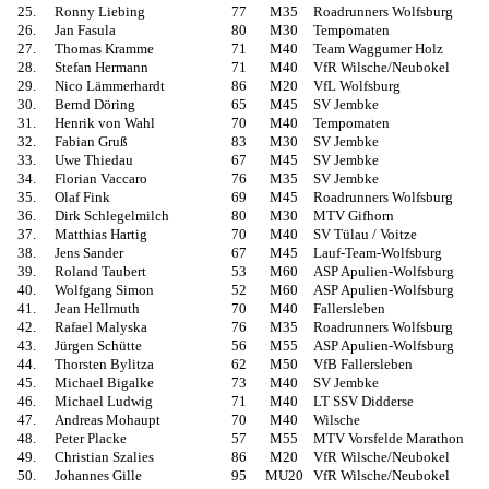
25.
Ronny Liebing
77
M35
Roadrunners Wolfsburg
26.
Jan Fasula
80
M30
Tempomaten
27.
Thomas Kramme
71
M40
Team Waggumer Holz
28.
Stefan Hermann
71
M40
VfR Wilsche/Neubokel
29.
Nico Lämmerhardt
86
M20
VfL Wolfsburg
30.
Bernd Döring
65
M45
SV Jembke
31.
Henrik von Wahl
70
M40
Tempomaten
32.
Fabian Gruß
83
M30
SV Jembke
33.
Uwe Thiedau
67
M45
SV Jembke
34.
Florian Vaccaro
76
M35
SV Jembke
35.
Olaf Fink
69
M45
Roadrunners Wolfsburg
36.
Dirk Schlegelmilch
80
M30
MTV Gifhorn
37.
Matthias Hartig
70
M40
SV Tülau / Voitze
38.
Jens Sander
67
M45
Lauf-Team-Wolfsburg
39.
Roland Taubert
53
M60
ASP Apulien-Wolfsburg
40.
Wolfgang Simon
52
M60
ASP Apulien-Wolfsburg
41.
Jean Hellmuth
70
M40
Fallersleben
42.
Rafael Malyska
76
M35
Roadrunners Wolfsburg
43.
Jürgen Schütte
56
M55
ASP Apulien-Wolfsburg
44.
Thorsten Bylitza
62
M50
VfB Fallersleben
45.
Michael Bigalke
73
M40
SV Jembke
46.
Michael Ludwig
71
M40
LT SSV Didderse
47.
Andreas Mohaupt
70
M40
Wilsche
48.
Peter Placke
57
M55
MTV Vorsfelde Marathon
49.
Christian Szalies
86
M20
VfR Wilsche/Neubokel
50.
Johannes Gille
95
MU20
VfR Wilsche/Neubokel