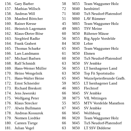
156.
Gary Barber
58
M55
Team Waggumer Holz
157.
Mathias Willsch
72
M40
Isenbüttel
158.
Andreas Will
71
M40
TuS Neudorf-Platendorf
159.
Manfred Böttcher
51
M60
LAV Rümmer
160.
Rainer Kresse
45
M65
Team Waggumer Holz
161.
Heinrich Lagemann
49
M65
TSV Meine
162.
Klaus-Dieter Böse
60
M50
Rühener Mäuse
163.
Siegfried Radke
56
M55
Big Apple Vorsfelde
164.
Frank Grabert
84
M30
Lehre
165.
Thomas Scharke
65
M45
Team Waggumer Holz
166.
Lars Landmann
61
M50
Ehmen
167.
Michael Barlsen
60
M50
TuS Neudorf-Platendorf
168.
Ralf Schmidt
63
M50
SV Jembke
169.
Hans-Werner Müller
56
M55
LT Isenhagener Land
170.
Heino Wengelnik
63
M50
Top Fit Sportstudio
171.
Hans-Walter Heine
65
M45
Wurzelpeterfreunde Grafh.
172.
Ernst Schneider
59
M55
LT Isenhagener Land
173.
Richard Breskott
46
M65
Flechtorf
174.
Jens Jaworski
66
M45
SV Jembke
175.
Wolfgang Peter
38
M75
VfL Wittingen
176.
Klaus Strecker
55
M55
MTV Vorsfelde Marathon
177.
Alwin Bullmann
67
M45
SV Jembke
178.
Andreas Kossurok
66
M45
Wolfsburg
179.
Normen Liedtke
86
M20
Team Waggumer Holz
180.
Carsten Tietge
66
M45
TuS Neudorf-Platendorf
181.
Julian Vogel
63
M50
LT SSV Didderse